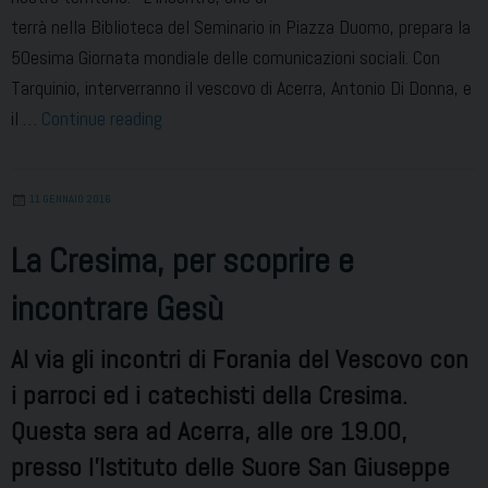
terrà nella Biblioteca del Seminario in Piazza Duomo, prepara la
50esima Giornata mondiale delle comunicazioni sociali. Con
Tarquinio, interverranno il vescovo di Acerra, Antonio Di Donna, e
Marco
il …
Continue reading
Tarquinio
ad
11 GENNAIO 2016
Acerra
La Cresima, per scoprire e
incontrare Gesù
Al via gli incontri di Forania del Vescovo con
i parroci ed i catechisti della Cresima.
Questa sera ad Acerra, alle ore 19.00,
presso l’Istituto delle Suore San Giuseppe