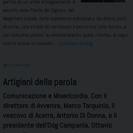
partire da un umile atteggiamento di
ascolto della Parola del Signore, del
Magistero papale, delle esperienze individuali e dei diversi punti
di vista», una strada da continuare a percorrere «con forza», e
con indicatori precisi: la «missionarietà» quale «forma» di «ogni
Una
nostra azione ecclesiale» …
Continue reading
Chiesa
viva,
16 GENNAIO 2016
al
fianco
Artigiani della parola
dell’uomo
e
Comunicazione e Misericordia. Con il
al
direttore di Avvenire, Marco Tarquinio, il
servizio
vescovo di Acerra, Antonio Di Donna, e il
del
presidente dell'Odg Campania, Ottavio
bene