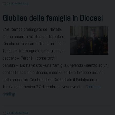
29 DICEMBRE 2015
fuochi”
uccide,
Giubileo della famiglia in Diocesi
ecco
le
«Nel tempo prolungato del Natale,
prove
siamo ancora invitati a contemplare
Dio che si fa veramente uomo fino in
fondo, in tutto uguale a noi tranne il
peccato». Perché, «come tutti i
bambini», Dio ha voluto «una famiglia», vivendo «dentro ad un
contesto sociale ordinario, e senza saltare le tappe umane
della crescita». Celebrando in Cattedrale il Giubileo delle
famiglie, domenica 27 dicembre, il vescovo di …
Continue
Giubileo
reading
della
famiglia
29 DICEMBRE 2015