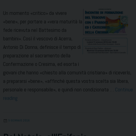
Un momento «critico» da vivere
«bene», per portare a «vera maturità la
fede ricevuta nel Battesimo da
bambini». Così il vescovo di Acerra,
Antonio Di Donna, definisce il tempo di
preparazione al sacramento della
Confermazione o Cresima, ed esorta i
giovani che hanno «chiesto alla comunità cristiana» di riceverlo,
a prepararsi «bene», «affinché questa vostra scelta sia libera,
personale e responsabile», e quindi non condizionata …
Continue
La
reading
Cresima,
per
5 GENNAIO 2016
scoprire
e