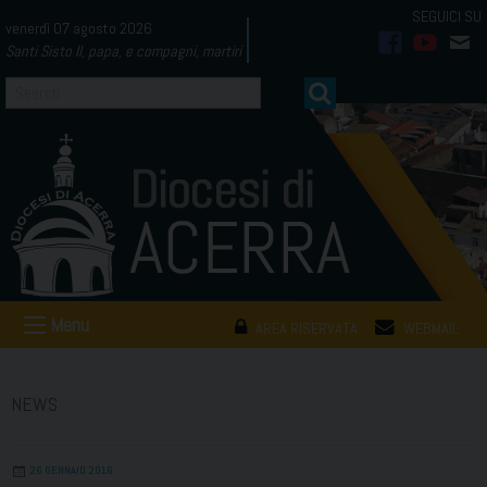
Skip
venerdì 07 agosto 2026
to
Santi Sisto II, papa, e compagni, martiri
facebook
youtub
mai
content
Menu
AREA RISERVATA
WEBMAIL
NEWS
26 GENNAIO 2016