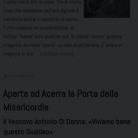
l’uomo come Dio lo vuole. Tra le molte
cose che cambiano nell’era digitale è
cambiato anche il concetto di nuovo.
Tutto subisce un’accelerazione, la
notizia “nuova” dura qualche ora, la faccia “nuova” qualche
stagione, la moda “nuova” un paio di settimane. E allora si
Nel
reagisce in due …
Continue reading
Natale,
l’Uomo
15 DICEMBRE 2015
nuovo
Aperta ad Acerra la Porta della
Misericordia
Il Vescovo Antonio Di Donna: «Viviamo bene
questo Giubileo»