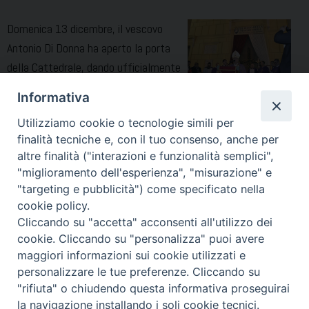
Domenica 13 dicembre, il vescovo
Antonio Di Donna ha aperto la porta
della Cattedrale, dando ufficialmente
inizio al Giubileo della misericordia in
Informativa
diocesi. Un’immensa folla di fedeli ha
Utilizziamo cookie o tecnologie simili per
accompagnato la cerimonia in piazza Duomo, alla presenza
finalità tecniche e, con il tuo consenso, anche per
delle autorità civili e militari. Dopo aver cantano la solenne
altre finalità ("interazioni e funzionalità semplici",
antifona di apertura, «Aprite le porte della giustizia, entreremo
"miglioramento dell'esperienza", "misurazione" e
a rendere grazie al Signore», Di Donna ha spinto il …
Continue
"targeting e pubblicità") come specificato nella
Aperta
reading
cookie policy.
ad
Cliccando su "accetta" acconsenti all'utilizzo dei
cookie. Cliccando su "personalizza" puoi avere
Acerra
maggiori informazioni sui cookie utilizzati e
la
« Pagina precedente
Pagina successiva »
personalizzare le tue preferenze. Cliccando su
Porta
"rifiuta" o chiudendo questa informativa proseguirai
Piazza Duomo 7 - 80011 Acerra (NA) - Tel/Fax 081 5209329 -
della
la navigazione installando i soli cookie tecnici.
ced@diocesiacerra.it © 2019
Diocesi di Acerra