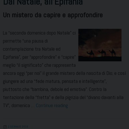
Dal Natale, all’Epifania
incontrare
Gesù
Un mistero da capire e approfondire
La “seconda domenica dopo Natale” ci
permette “una pausa di
contemplazione tra Natale ed
Epifania”, per “approfondire” e “capire”
meglio “il significato” che rappresenta
ancora oggi “per noi” il grande mistero della nascita di Dio; e così
giungere ad una “fede matura, pensata e intelligente”,
piuttosto che “bambina, debole ed emotiva”. Contro la
tentazione della “fretta” e della pigrizia del “divano davanti alla
Dal
TV”, domenica …
Continue reading
Natale,
all’Epifania
2 GENNAIO 2016