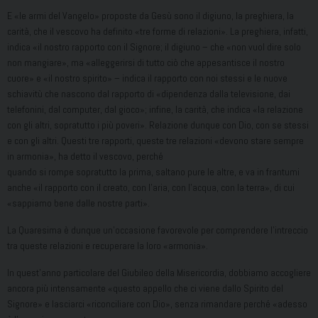
E «le armi del Vangelo» proposte da Gesù sono il digiuno, la preghiera, la
carità, che il vescovo ha definito «tre forme di relazioni». La preghiera, infatti,
indica «il nostro rapporto con il Signore; il digiuno – che «non vuol dire solo
non mangiare», ma «alleggerirsi di tutto ciò che appesantisce il nostro
cuore» e «il nostro spirito» – indica il rapporto con noi stessi e le nuove
schiavitù che nascono dal rapporto di «dipendenza dalla televisione, dai
telefonini, dal computer, dal gioco»; infine, la carità, che indica «la relazione
con gli altri, sopratutto i più poveri». Relazione dunque con Dio, con se stessi
e con gli altri. Questi tre rapporti, queste tre relazioni «devono stare sempre
in armonia», ha detto il vescovo, perché
quando si rompe sopratutto la prima, saltano pure le altre, e va in frantumi
anche «il rapporto con il creato, con l’aria, con l’acqua, con la terra», di cui
«sappiamo bene dalle nostre parti».
La Quaresima è dunque un’occasione favorevole per comprendere l’intreccio
tra queste relazioni e recuperare la loro «armonia».
In quest’anno particolare del Giubileo della Misericordia, dobbiamo accogliere
ancora più intensamente «questo appello che ci viene dallo Spirito del
Signore» e lasciarci «riconciliare con Dio», senza rimandare perché «adesso