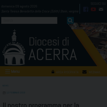
Skip
domenica 09 agosto 2026
to
Santa Teresa Benedetta della Croce (Edith) Stein, vergine
facebook
youtub
mai
content
Menu
AREA RISERVATA
WEBMAIL
NEWS
12 FEBBRAIO 2016
Il nostro programma per la