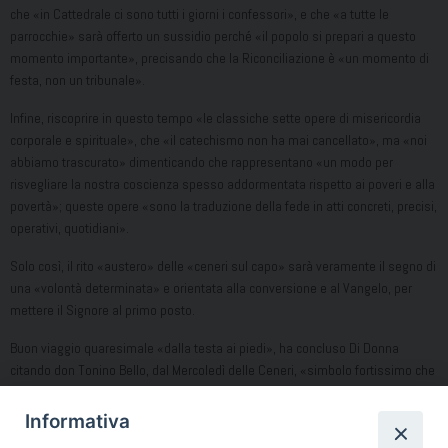
che «in Cattedrale ci sono tutti i giorni i confessori», e che «a tutte le
parrocchie» sarà offerto un sussidio perché «il popolo si prepari a questo
momento importante», precisando che la Riconciliazione è «un momento di
festa, non un tribunale».
Infine, riscoprire in questo tempo «le classiche sette opere di misericordia
corporale e spirituale», che «il catechismo non ha mai cancellato», ma «noi
abbiamo trascurato» dimenticando che rappresentano «un modo per
risvegliare la nostra coscienza spesso addormentata rispetto ai poveri e alla
povertà»; queste opere «sono la traduzione della fede in atti concreti, precisi,
operativi, quotidiani».
Solo così, il rito «austero» delle «ceneri sul capo» sarà veramente il segno di
una «volontà determinata» e orientata alla conversione e al Vangelo, per
mettere il Signore al primo posto.
Buon viaggio quaresimale «dalla testa ai piedi», ha concluso Di Donna
citando don Tonino Bello, dal Mercoledì delle Ceneri, «simbolo fortissimo che
indica i nostri progetti andati in fumo senza la fiducia in Dio», al Giovedì
Santo, con la «Lavanda dei piedi», segno di servizio attraverso il quale passa
Informativa
la nostra salvezza, perché se torniamo a fidarci di Lui, «non tutto è perduto»,