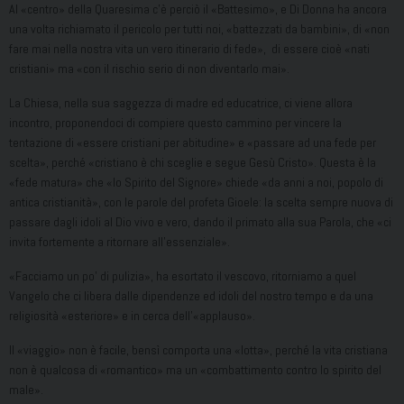
Al «centro» della Quaresima c’è perciò il «Battesimo», e Di Donna ha ancora
una volta richiamato il pericolo per tutti noi, «battezzati da bambini», di «non
fare mai nella nostra vita un vero itinerario di fede», di essere cioè «nati
cristiani» ma «con il rischio serio di non diventarlo mai».
La Chiesa, nella sua saggezza di madre ed educatrice, ci viene allora
incontro, proponendoci di compiere questo cammino per vincere la
tentazione di «essere cristiani per abitudine» e «passare ad una fede per
scelta», perché «cristiano è chi sceglie e segue Gesù Cristo». Questa è la
«fede matura» che «lo Spirito del Signore» chiede «da anni a noi, popolo di
antica cristianità», con le parole del profeta Gioele: la scelta sempre nuova di
passare dagli idoli al Dio vivo e vero, dando il primato alla sua Parola, che «ci
invita fortemente a ritornare all’essenziale».
«Facciamo un po’ di pulizia», ha esortato il vescovo, ritorniamo a quel
Vangelo che ci libera dalle dipendenze ed idoli del nostro tempo e da una
religiosità «esteriore» e in cerca dell’«applauso».
Il «viaggio» non è facile, bensì comporta una «lotta», perché la vita cristiana
non è qualcosa di «romantico» ma un «combattimento contro lo spirito del
male».