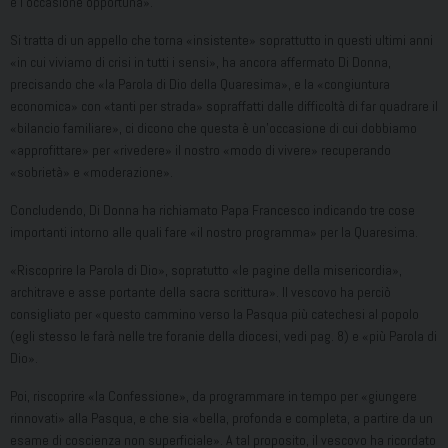
è l’occasione opportuna».
Si tratta di un appello che torna «insistente» soprattutto in questi ultimi anni
«in cui viviamo di crisi in tutti i sensi», ha ancora affermato Di Donna,
precisando che «la Parola di Dio della Quaresima», e la «congiuntura
economica» con «tanti per strada» sopraffatti dalle difficoltà di far quadrare il
«bilancio familiare», ci dicono che questa è un’occasione di cui dobbiamo
«approfittare» per «rivedere» il nostro «modo di vivere» recuperando
«sobrietà» e «moderazione».
Concludendo, Di Donna ha richiamato Papa Francesco indicando tre cose
importanti intorno alle quali fare «il nostro programma» per la Quaresima.
«Riscoprire la Parola di Dio», sopratutto «le pagine della misericordia»,
architrave e asse portante della sacra scrittura». Il vescovo ha perciò
consigliato per «questo cammino verso la Pasqua più catechesi al popolo
(egli stesso le farà nelle tre foranie della diocesi, vedi pag. 8) e «più Parola di
Dio».
Poi, riscoprire «la Confessione», da programmare in tempo per «giungere
rinnovati» alla Pasqua, e che sia «bella, profonda e completa, a partire da un
esame di coscienza non superficiale». A tal proposito, il vescovo ha ricordato