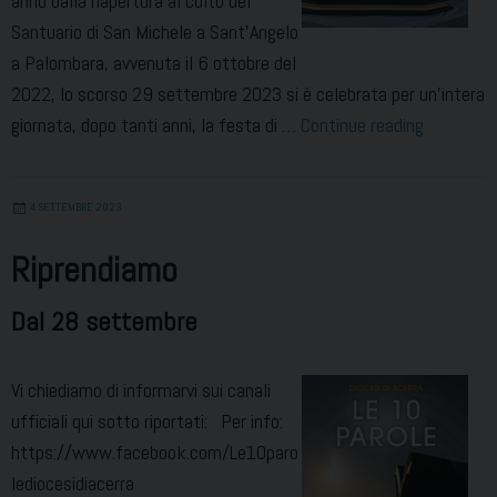
anno dalla riapertura al culto del
Santuario di San Michele a Sant’Angelo
a Palombara, avvenuta il 6 ottobre del
2022, lo scorso 29 settembre 2023 si è celebrata per un’intera
La
giornata, dopo tanti anni, la festa di …
Continue reading
nuova
statua
4 SETTEMBRE 2023
collocata
nel
Riprendiamo
santuario
di
Dal 28 settembre
san
Michele
Vi chiediamo di informarvi sui canali
ufficiali qui sotto riportati: Per info:
https://www.facebook.com/Le10paro
lediocesidiacerra