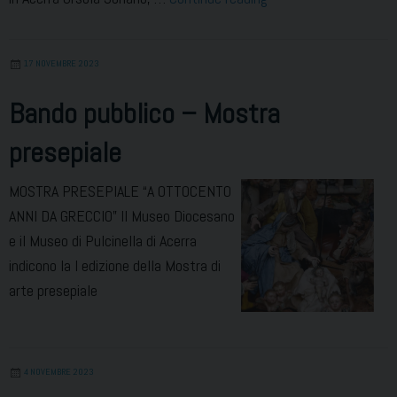
Centro
diurno
17 NOVEMBRE 2023
per
minori
Bando pubblico – Mostra
sarà
presepiale
intitolato
a
MOSTRA PRESEPIALE “A OTTOCENTO
Maria
ANNI DA GRECCIO” Il Museo Diocesano
Pia
e il Museo di Pulcinella di Acerra
Messina
indicono la I edizione della Mostra di
arte presepiale
4 NOVEMBRE 2023