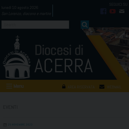
Skip
lunedì 10 agosto 2026
to
San Lorenzo, diacono e martire
facebook
youtub
mai
content
Menu
AREA RISERVATA
WEBMAIL
EVENTI
25 NOVEMBRE 2023