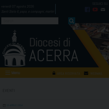
Skip
venerdì 07 agosto 2026
to
Santi Sisto II, papa, e compagni, martiri
facebook
youtub
mai
content
Menu
AREA RISERVATA
WEBMAIL
EVENTI
15 APRILE 2014