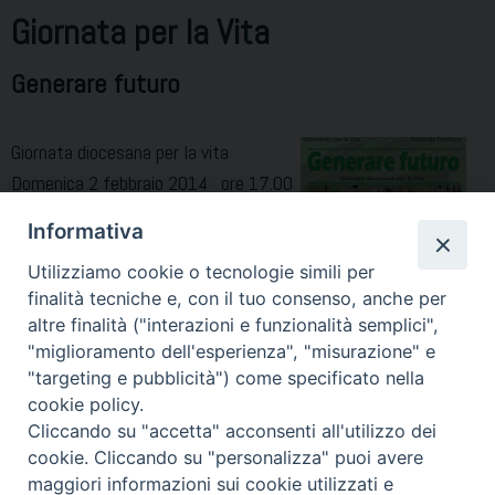
Giornata per la Vita
Generare futuro
Giornata diocesana per la vita
Domenica 2 febbraio 2014 ore 17.00
Accoglienza presso la parrocchia San
Informativa
Giuseppe in Acerra ore 17.30 Marica
Utilizziamo cookie o tecnologie simili per
per la Vita ore 18.45 Arrivo in
finalità tecniche e, con il tuo consenso, anche per
Cattedrale Interverrano Sua Ecc.za
altre finalità ("interazioni e funzionalità semplici",
Mons. Antonio Di Donna, vescovo di
"miglioramento dell'esperienza", "misurazione" e
Acerra Dott. Antonio Pintauro, Presidente MPV Acerra
"targeting e pubblicità") come specificato nella
Testimonianza
cookie policy.
Cliccando su "accetta" acconsenti all'utilizzo dei
cookie. Cliccando su "personalizza" puoi avere
maggiori informazioni sui cookie utilizzati e
« Pagina precedente
33