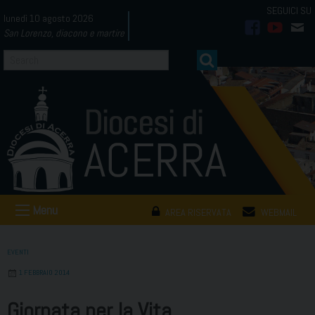
Skip
lunedì 10 agosto 2026
to
San Lorenzo, diacono e martire
facebook
youtub
mai
content
Menu
AREA RISERVATA
WEBMAIL
EVENTI
1 FEBBRAIO 2014
Giornata per la Vita