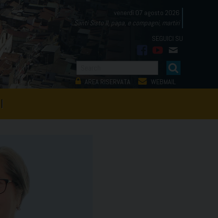
venerdì 07 agosto 2026
Santi Sisto II, papa, e compagni, martiri
facebook
youtube
mail
AREA RISERVATA
WEBMAIL
I