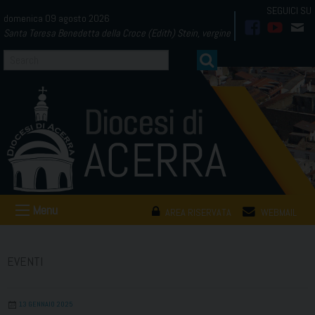
Skip
domenica 09 agosto 2026
to
Santa Teresa Benedetta della Croce (Edith) Stein, vergine
facebook
youtub
mai
content
Menu
AREA RISERVATA
WEBMAIL
EVENTI
13 GENNAIO 2025