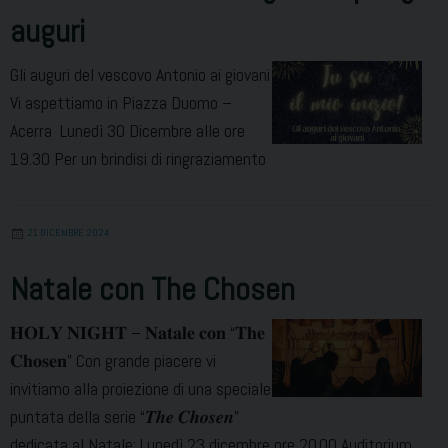
auguri
Gli auguri del vescovo Antonio ai giovani
Vi aspettiamo in Piazza Duomo –
Acerra Lunedì 30 Dicembre alle ore
19.30 Per un brindisi di ringraziamento
21 DICEMBRE 2024
Natale con The Chosen
𝐇𝐎𝐋𝐘 𝐍𝐈𝐆𝐇𝐓 – 𝐍𝐚𝐭𝐚𝐥𝐞 𝐜𝐨𝐧 “𝐓𝐡𝐞
𝐂𝐡𝐨𝐬𝐞𝐧” Con grande piacere vi
invitiamo alla proiezione di una speciale
puntata della serie “𝑻𝒉𝒆 𝑪𝒉𝒐𝒔𝒆𝒏”
dedicata al Natale: Lunedì 23 dicembre ore 20.00 Auditorium,