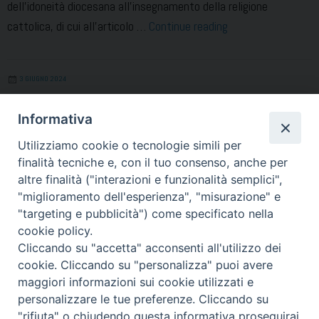
dell’idoneità diocesana all’insegnamento della religione
Concorso
cattolica, di cui all’articolo …
Continue reading
straordinario
Insegnanti
3 GIUGNO 2024
di
religione
Pubblicata la graduatoria
Informativa
definitiva
Utilizziamo cookie o tecnologie simili per
finalità tecniche e, con il tuo consenso, anche per
altre finalità ("interazioni e funzionalità semplici",
Vai alla sezione del sito (clicca qui)
"miglioramento dell'esperienza", "misurazione" e
"targeting e pubblicità") come specificato nella
cookie policy.
Cliccando su "accetta" acconsenti all'utilizzo dei
cookie. Cliccando su "personalizza" puoi avere
maggiori informazioni sui cookie utilizzati e
« Pagina precedente
Pagina successiva »
personalizzare le tue preferenze. Cliccando su
"rifiuta" o chiudendo questa informativa proseguirai