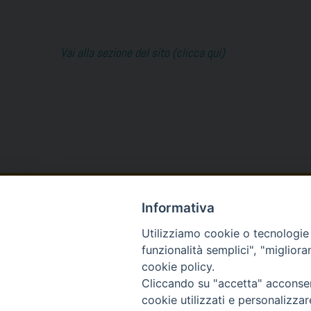
Vai alla sezione del sito (clicca qui)
Piazza Duomo 7 -
Informativa
Utilizziamo cookie o tecnologie s
funzionalità semplici", "miglior
cookie policy.
Cliccando su "accetta" acconsent
cookie utilizzati e personalizza