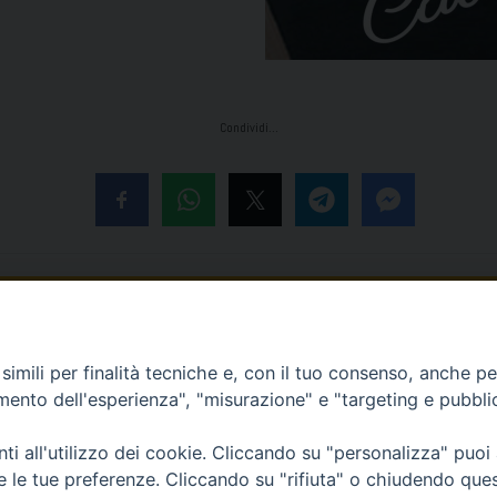
Condividi…
 80011 Acerra (NA) - Tel/Fax 081 5209329 - ced@diocesiacerra.it © 20
imili per finalità tecniche e, con il tuo consenso, anche per 
amento dell'esperienza", "misurazione" e "targeting e pubbli
i all'utilizzo dei cookie. Cliccando su "personalizza" puoi
re le tue preferenze. Cliccando su "rifiuta" o chiudendo que