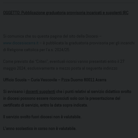
OGGETTO: Pubblicazione graduatoria provvisoria incaricati e supplenti IRC
Si comunica che su questa pagina del sito della Diocesi –
www.diocesiacerra.it
– è pubblicata la graduatoria provvisoria per gli incarichi
di Religione cattolica per l’a.s. 2024/25.
Come previsto dai “Criteri”, eventuali ricorsi vanno presentati entro il 27
maggio 2024, esclusivamente a mezzo posta al seguente indirizzo:
Ufficio Scuola – Curia Vescovile – P.zza Duomo 80011 Acerra
Si avvisano i
docenti supplenti
che i punti relativi al servizio didattico svolto
in diocesi possono essere riconosciuti solo con la presentazione del
certificato di servizio, entro la data sopra indicata.
Il servizio svolto fuori diocesi non è valutabile.
L’anno scolastico in corso non è valutabile.