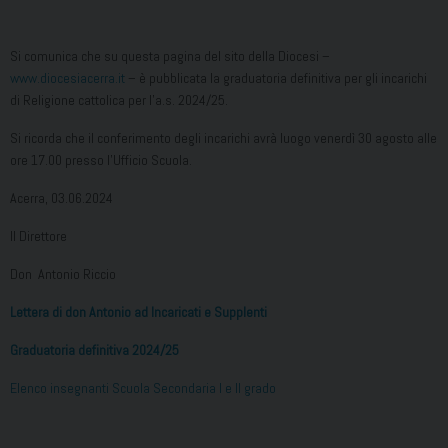
Si comunica che su questa pagina del sito della Diocesi –
www.diocesiacerra.it
– è pubblicata la graduatoria definitiva per gli incarichi
di Religione cattolica per l’a.s. 2024/25.
Si ricorda che il conferimento degli incarichi avrà luogo venerdì 30 agosto alle
ore 17.00 presso l’Ufficio Scuola.
Acerra, 03.06.2024
Il Direttore
Don Antonio Riccio
Lettera di don Antonio ad Incaricati e Supplenti
Graduatoria definitiva 2024/25
Elenco insegnanti Scuola Secondaria I e II grado