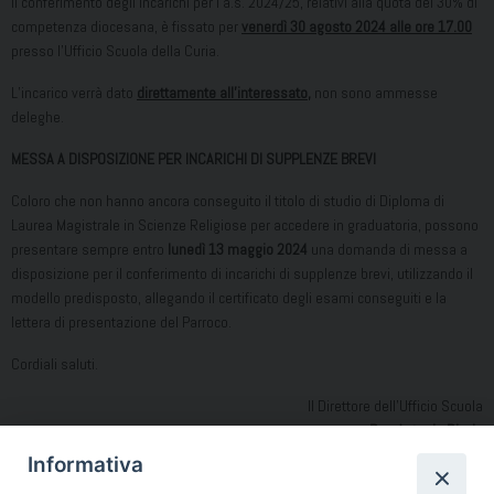
Il conferimento degli incarichi per l’a.s. 2024/25, relativi alla quota del 30% di
competenza diocesana, è fissato per
venerdì 30 agosto 2024 alle ore 17.00
presso l’Ufficio Scuola della Curia.
L’incarico verrà dato
direttamente all’interessato
,
non sono ammesse
deleghe.
MESSA A DISPOSIZIONE PER INCARICHI DI SUPPLENZE BREVI
Coloro che non hanno ancora conseguito il titolo di studio di Diploma di
Laurea Magistrale in Scienze Religiose per accedere in graduatoria, possono
presentare sempre entro
lunedì 13 maggio 2024
una domanda di messa a
disposizione per il conferimento di incarichi di supplenze brevi, utilizzando il
modello predisposto, allegando il certificato degli esami conseguiti e la
lettera di presentazione del Parroco.
Cordiali saluti.
Il Direttore dell’Ufficio Scuola
Don Antonio Riccio
Informativa
AvvisoPubblicazioneGraduatoriaDEFINITIVA2024