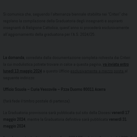
Si comunica che, seguendo l’alternanza biennale stabilita nei “Criteri” che
regolano la compilazione della Graduatoria degli insegnanti e aspiranti
insegnanti di Religione Cattolica, quest’anno si procederà esclusivamente
all’aggiornamento della graduatoria per l’A.S. 2024/25.
La domanda
, corredata dalla documentazione completa richiesta dai Criteri
la cui modulistica potrete trovare in calce a questa pagina,
va inviata
entro
lunedì 13 maggio 2024
a questo Ufficio
esclusivamente a mezzo posta
al
seguente indirizzo:
Ufficio Scuola – Curia Vescovile – P.zza Duomo 80011 Acerra
(farà fede il timbro postale di partenza).
La Graduatoria provvisoria sarà pubblicata sul sito della Diocesi
venerdì 17
maggio 2024
, mentre la Graduatoria definitiva sarà pubblicata
venerdì 31
maggio 2024
.