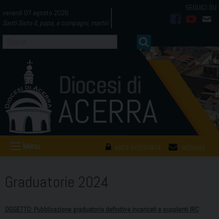
Skip
venerdì 07 agosto 2026
to
Santi Sisto II, papa, e compagni, martiri
facebook
youtub
mai
content
Menu
AREA RISERVATA
WEBMAIL
Graduatorie 2024
OGGETTO: Pubblicazione graduatoria definitiva incaricati e supplenti IRC