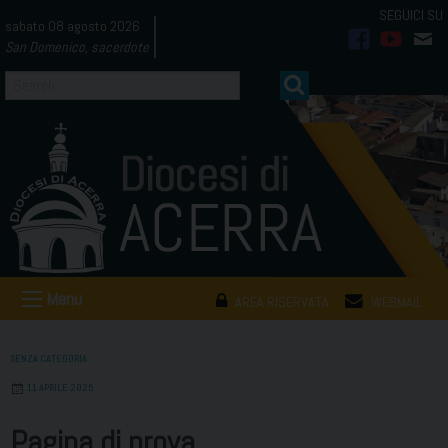
Skip
sabato 08 agosto 2026
to
San Domenico, sacerdote
facebook
youtub
mai
content
Menu
AREA RISERVATA
WEBMAIL
SENZA CATEGORIA
11 APRILE 2025
Pagina di prova