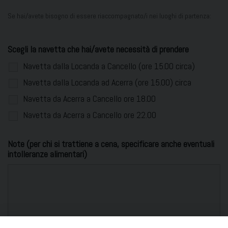
Se hai/avete bisogno di essere riaccompagnato/i nei luoghi di partenza:
Scegli la navetta che hai/avete necessità di prendere
Navetta dalla Locanda a Cancello (ore 15.00 circa)
Navetta dalla Locanda ad Acerra (ore 15.00) circa
Navetta da Acerra a Cancello ore 18.00
Navetta da Acerra a Cancello ore 22.00
Note (per chi si trattiene a cena, specificare anche eventuali
intolleranze alimentari)