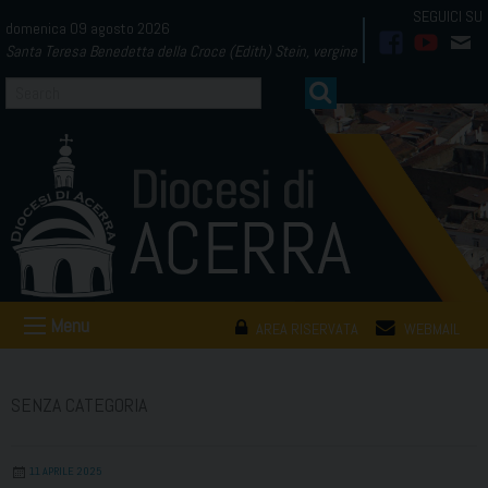
Skip
domenica 09 agosto 2026
to
Santa Teresa Benedetta della Croce (Edith) Stein, vergine
facebook
youtub
mai
content
Menu
AREA RISERVATA
WEBMAIL
SENZA CATEGORIA
11 APRILE 2025