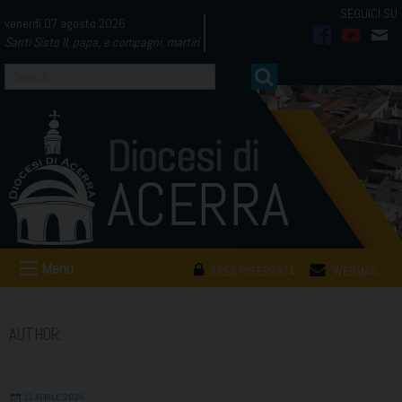
Skip
venerdì 07 agosto 2026
to
Santi Sisto II, papa, e compagni, martiri
facebook
youtub
mai
content
Menu
AREA RISERVATA
WEBMAIL
AUTHOR:
11 APRILE 2026