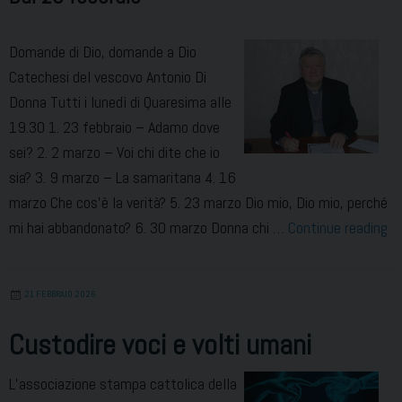
Domande di Dio, domande a Dio
Catechesi del vescovo Antonio Di
Donna Tutti i lunedì di Quaresima alle
19.30 1. 23 febbraio – Adamo dove
sei? 2. 2 marzo – Voi chi dite che io
sia? 3. 9 marzo – La samaritana 4. 16
marzo Che cos’è la verità? 5. 23 marzo Dio mio, Dio mio, perché
Ca
mi hai abbandonato? 6. 30 marzo Donna chi …
Continue reading
de
ve
21 FEBBRAIO 2026
in
Qu
Custodire voci e volti umani
L’associazione stampa cattolica della