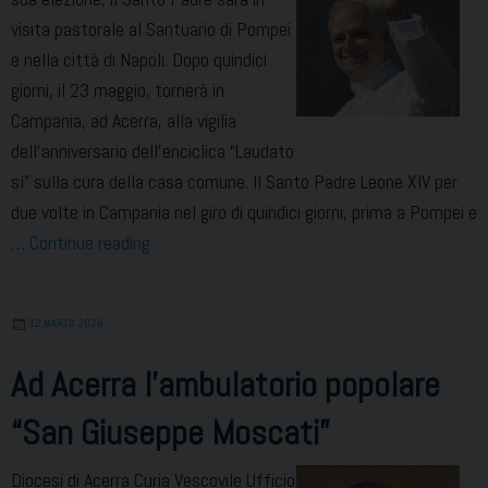
visita pastorale al Santuario di Pompei
e nella città di Napoli. Dopo quindici
giorni, il 23 maggio, tornerà in
Campania, ad Acerra, alla vigilia
dell’anniversario dell’enciclica “Laudato
sì” sulla cura della casa comune. Il Santo Padre Leone XIV per
due volte in Campania nel giro di quindici giorni, prima a Pompei e
Papa
…
Continue reading
Leone
XIV
12 MARZO 2026
pellegrino
di
Ad Acerra l’ambulatorio popolare
pace
“San Giuseppe Moscati”
a
Pompei,
Diocesi di Acerra Curia Vescovile Ufficio
Napoli