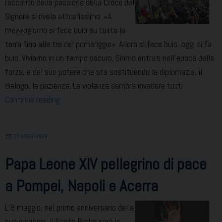
racconto della passione della Croce del
Signore si rivela attualissimo: «A
mezzogiorno si fece buio su tutta la
terra fino alle tre del pomeriggio». Allora si fece buio, oggi si fa
buio. Viviamo in un tempo oscuro. Siamo entrati nell’epoca della
forza, e del suo potere che sta sostituendo la diplomazia, il
dialogo, la pazienza. La violenza sembra invadere tutti …
Il
Continue reading
racconto
della
29 MARZO 2026
Passione
e
Papa Leone XIV pellegrino di pace
il
a Pompei, Napoli e Acerra
Dio
dei
L’8 maggio, nel primo anniversario della
cristiani
sua elezione, il Santo Padre sarà in