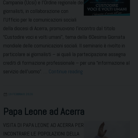
Campania (Ucsi) e l’Ordine regionale dei
giornalisti, in collaborazione con
l’Ufficio per le comunicazioni sociali
della diocesi di Acerra, promuovono l’incontro dal titolo
“Custodire voci e volti umani”, tema della 60esima Giornata
mondiale delle comunicazioni sociali. Il seminario è rivolto in
particolare ai giornalisti – ai quali la partecipazione assegna
crediti di formazione professionale – per una “informazione al
Custodire
servizio dell’uomo”. …
Continue reading
voci
e
19 FEBBRAIO 2026
volti
umani
Papa Leone ad Acerra
VISITA DI PAPA LEONE AD ACERRA PER
INCONTRARE LE POPOLAZIONI DELLA