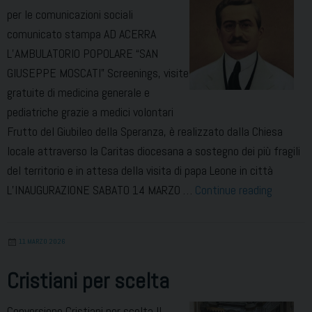
per le comunicazioni sociali
e
comunicato stampa AD ACERRA
Acerra
L’AMBULATORIO POPOLARE “SAN
GIUSEPPE MOSCATI” Screenings, visite
gratuite di medicina generale e
pediatriche grazie a medici volontari
Frutto del Giubileo della Speranza, è realizzato dalla Chiesa
locale attraverso la Caritas diocesana a sostegno dei più fragili
del territorio e in attesa della visita di papa Leone in città
Ad
L’INAUGURAZIONE SABATO 14 MARZO …
Continue reading
Acerra
l’ambula
11 MARZO 2026
popolare
“San
Cristiani per scelta
Giusepp
Moscati
Conversione Cristiani per scelta Il