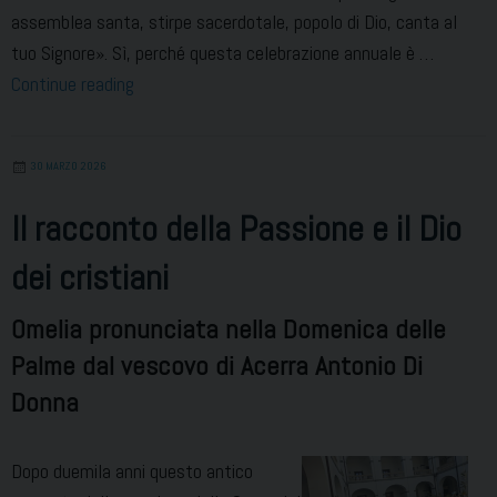
assemblea santa, stirpe sacerdotale, popolo di Dio, canta al
tuo Signore». Sì, perché questa celebrazione annuale è …
La
Continue reading
missione
di
30 MARZO 2026
tutto
il
Il racconto della Passione e il Dio
popolo
dei cristiani
di
Dio
Omelia pronunciata nella Domenica delle
Palme dal vescovo di Acerra Antonio Di
Donna
Dopo duemila anni questo antico