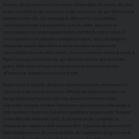
Al centro del documento vi è una visione unitaria della vita umana, che deve
essere custodita in ogni sua fase e in ogni condizione. Da qui l’attenzione al
dibattito sul fine vita, alla necessità di rafforzare le cure palliative,
l’accompagnamento e la prossimità verso chi soffre, così come la
preoccupazione per la deospedalizzazione dell’aborto e per il rischio di
ridurre questioni così delicate a semplici procedure, senza un adeguato
accompagnamento delle donne e senza una piena assunzione di
responsabilità da parte della società. I Vescovi richiamano inoltre le parole di
Papa Francesco, ricordando che ogni attentato alla vita, dall’aborto alla
guerra, dalle morti sul lavoro ai migranti lasciati morire in mare fino
all’eutanasia, interpella la coscienza di tutti.
Ampio spazio è dedicato alle grandi questioni sociali che attraversano la
Campania. Il documento richiama le difficoltà del sistema sanitario e le
disuguaglianze nell’accesso alle cure, denuncia il fenomeno della
migrazione sanitaria, richiama l’attenzione sulla condizione delle carceri e
sulla necessità di percorsi di giustizia riparativa e reinserimento. Vengono
inoltre affrontati il tema dei Centri di permanenza per il rimpatrio, la
situazione dei migranti e delle comunità Rom, il dramma dei senza dimora,
delle famiglie povere, del lavoro sfruttato, del caporalato e di ogni forma di