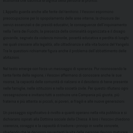
economia che sacrifica la dignità della persona al profitto.
L’Appello guarda anche alle ferite del territorio. I Vescovi esprimono
preoccupazione per lo spopolamento delle aree interne, la chiusura dei
servizi essenziali e dei presìdi educativi, le conseguenze dell’inquinamento
nella Terra dei Fuochi, la presenza della criminalità organizzata e il disagio
giovanile, segnato da violenza minorile, povertà educativa e perdita di luoghi
nei quali crescere alla legalità, alla cittadinanza e alla vita buona del Vangelo.
Tra le questioni richiamate figura anche il problema dell’abbattimento delle
abitazioni.
Nel testo emerge con forza un messaggio di speranza. Pur riconoscendo le
tante ferite della regione, i Vescovi affermano di conoscere anche le sue
risorse, la capacità delle comunità di rialzarsi e il desiderio di bene presente
nelle famiglie, nelle istituzioni e nella società civile. Per questo rifiutano ogni
rassegnazione e invitano tutti a costruire una Campania più giusta, più
fraterna e più attenta ai piccoli, ai poveri, ai fragili e alle nuove generazioni.
Un passaggio significativo è rivolto a quanti operano nella vita pubblica e si
dichiarano ispirati alla Dottrina sociale della Chiesa. A loro i Vescovi chiedono
coerenza, coraggio e la capacità di tradurre i principi in scelte concrete,
ribadendo che le decisioni riguardanti la vita delle persone devono maturare