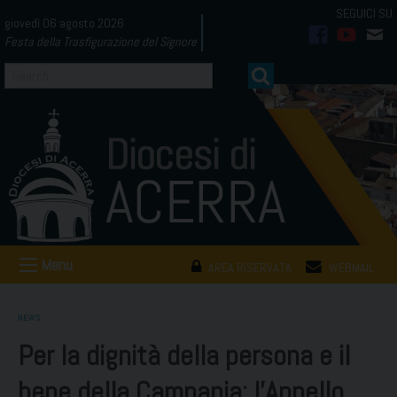
Skip
giovedì 06 agosto 2026
to
Festa della Trasfigurazione del Signore
facebook
youtub
mai
content
Menu
AREA RISERVATA
WEBMAIL
NEWS
Per la dignità della persona e il
bene della Campania: l’Appello