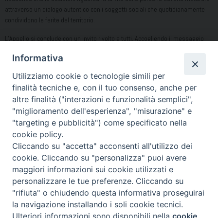
attraverso un dialogo autentico con i soggetti sociali che quotidianamente
condividono le ferite del territorio.
L’Appello si conclude con un invito rivolto a tutti. Accogliendo il messaggio
affidato da Papa Leone alla Campania, i Vescovi esortano a servire la vita,
Informativa
scegliere la giustizia, promuovere il bene comune e assumersi insieme la
responsabilità di costruire il futuro della propria terra.
Utilizziamo cookie o tecnologie simili per
finalità tecniche e, con il tuo consenso, anche per
Scarica qui il Documento completo
altre finalità ("interazioni e funzionalità semplici",
Condividi…
"miglioramento dell'esperienza", "misurazione" e
"targeting e pubblicità") come specificato nella
cookie policy.
Cliccando su "accetta" acconsenti all'utilizzo dei
cookie. Cliccando su "personalizza" puoi avere
appello-vescovi
maggiori informazioni sui cookie utilizzati e
personalizzare le tue preferenze. Cliccando su
"rifiuta" o chiudendo questa informativa proseguirai
Piazza Duomo 7 - 80011 Acerra (NA) - Tel/Fax 081 5209329 -
la navigazione installando i soli cookie tecnici.
ced@diocesiacerra.it © 2019
Diocesi di Acerra
Ulteriori informazioni sono disponibili nella
cookie