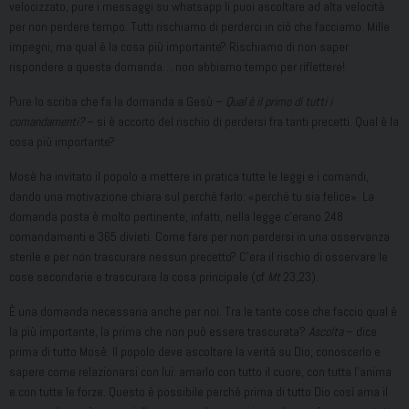
velocizzato, pure i messaggi su whatsapp li puoi ascoltare ad alta velocità
per non perdere tempo. Tutti rischiamo di perderci in ciò che facciamo. Mille
impegni, ma qual è la cosa più importante? Rischiamo di non saper
rispondere a questa domanda… non abbiamo tempo per riflettere!
Pure lo scriba che fa la domanda a Gesù –
Qual è il primo di tutti i
comandamenti?
– si è accorto del rischio di perdersi fra tanti precetti. Qual è la
cosa più importante?
Mosè ha invitato il popolo a mettere in pratica tutte le leggi e i comandi,
dando una motivazione chiara sul perché farlo: «perché tu sia felice». La
domanda posta è molto pertinente, infatti, nella legge c’erano 248
comandamenti e 365 divieti. Come fare per non perdersi in una osservanza
sterile e per non trascurare nessun precetto? C’era il rischio di osservare le
cose secondarie e trascurare la cosa principale (cf
Mt
23,23).
È una domanda necessaria anche per noi. Tra le tante cose che faccio qual è
la più importante, la prima che non può essere trascurata?
Ascolta
– dice
prima di tutto Mosè. Il popolo deve ascoltare la verità su Dio, conoscerlo e
sapere come relazionarsi con lui: amarlo con tutto il cuore, con tutta l’anima
e con tutte le forze. Questo è possibile perché prima di tutto Dio così ama il