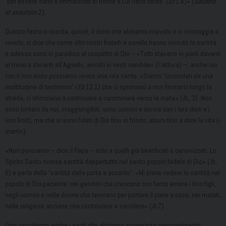
“per essere santi e immacolati di fronte a Lui nella carità” (
Ef
1,4)» (
Gaudete
et exsultate
2).
Questa festa ci ricorda, quindi, il dono che abbiamo ricevuto e ci incoraggia a
viverlo, ci dice che come altri nostri fratelli e sorelle hanno vissuto la santità
e adesso sono in paradiso al cospetto di Dio – «Tutti stavano in piedi davanti
al trono e davanti all’Agnello, avvolti in vesti candide» (I lettura) –, anche noi
con il loro aiuto possiamo vivere una vita santa. «Siamo “circondati da una
moltitudine di testimoni” (
Eb
12,1) che ci spronano a non fermarci lungo la
strada, ci stimolano a continuare a camminare verso la meta» (
Ib.,
3). Non
sono lontani da noi, irraggiungibili, sono uomini e donne con i loro doni e i
loro limiti, ma che si sono fidati di Dio fino in fondo, alcuni fino a dare la vita (i
martiri).
«Non pensiamo – dice il Papa – solo a quelli già beatificati o canonizzati. Lo
Spirito Santo riversa santità dappertutto nel santo popolo fedele di Dio» (
Ib.,
6) e parla della “santità della porta a accanto”: «Mi piace vedere la santità nel
popolo di Dio paziente: nei genitori che crescono con tanto amore i loro figli,
negli uomini e nelle donne che lavorano per portare il pane a casa, nei malati,
nelle religiose anziane che continuano a sorridere» (
Ib
7).
Oggi ricordiamo anche i santi che abbiamo conosciuto personalmente;