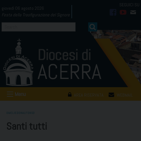
Skip
giovedì 06 agosto 2026
to
Festa della Trasfigurazione del Signore
facebook
youtub
mai
content
Menu
AREA RISERVATA
WEBMAIL
OMELIEDONALFONSO
Santi tutti