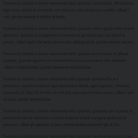
Viviamo la santità e siamo veramente felici quando, come Gesù, affrontiamo
ogni cosa, anche le avversità, con mitezza, con pazienza e umiltà. «
Beati i
miti, perché avranno in eredità la terra
».
Viviamo la santità e siamo veramente felici quando siamo giusti nelle nostre
decisioni, quando ci impegniamo a favorire la giustizia per i più deboli e
poveri. «
Beati quelli che hanno fame e sete della giustizia, perché saranno saziati
».
Viviamo la santità e siamo veramente felici quando perdoniamo le offese
ricevute, quando agiamo con misericordia e non pensiamo alla vendetta.
«
Beati i misericordiosi, perché troveranno misericordia
».
Viviamo la santità e siamo veramente felici quando amiamo Dio e il
prossimo, quando evitiamo ogni ipocrisia e falsità, ogni inganno, i discorsi
insensati (cf
Sap
1,5) e tutto ciò che può sporcare il nostro cuore. «
Beati i puri
di cuore, perché vedranno Dio
».
Viviamo la santità e siamo veramente felici quando operiamo per la pace, la
cerchiamo senza stancarci e siamo disposti anche a pagare qualcosa di
persona. «
Beati gli operatori di pace, perché saranno chiamati figli di Dio
».
Viviamo la santità e siamo veramente felici quando niente e nessuno ci può