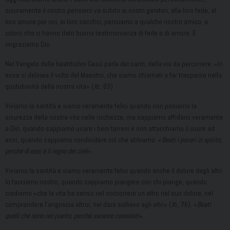
sicuramente il nostro pensiero va subito ai nostri genitori, alla loro fede, al
loro amore per noi, ai loro sacrifici, pensiamo a qualche nostro amico, a
coloro che ci hanno dato buona testimonianza di fede e di amore. E
ringraziamo Dio.
Nel Vangelo delle beatitudini Gesù parla dei santi, della via da percorrere, «In
esse si delinea il volto del Maestro, che siamo chiamati a far trasparire nella
quotidianità della nostra vita» (
Ib.,
63).
Viviamo la santità e siamo veramente felici quando non poniamo la
sicurezza della nostra vita nelle ricchezze, ma sappiamo affidarci veramente
a Dio, quando sappiamo usare i beni terreni e non attacchiamo il cuore ad
essi, quando sappiamo condividere ciò che abbiamo. «
Beati i poveri in spirito,
perché di essi è il regno dei cieli
».
Viviamo la santità e siamo veramente felici quando anche il dolore degli altri
lo facciamo nostro, quando sappiamo piangere con chi piange, quando
crediamo «che la vita ha senso nel soccorrere un altro nel suo dolore, nel
comprendere l’angoscia altrui, nel dare sollievo agli altri» (
Ib.,
76). «
Beati
quelli che sono nel pianto, perché saranno consolati
».