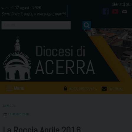
Skip
venerdì 07 agosto 2026
to
Santi Sisto II, papa, e compagni, martiri
facebook
youtub
mai
content
Menu
AREA RISERVATA
WEBMAIL
LA ROCCIA
12 MAGGIO 2016
La Roccia Aprile 2016