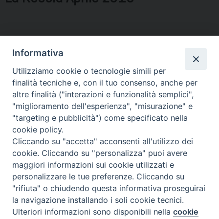
Condividi…
Informativa
Utilizziamo cookie o tecnologie simili per
finalità tecniche e, con il tuo consenso, anche per
altre finalità ("interazioni e funzionalità semplici",
"miglioramento dell'esperienza", "misurazione" e
"targeting e pubblicità") come specificato nella
Piazza Duomo 7 - 80011 Acerra (NA) - Tel/Fax 081 5209329 -
ced@diocesiacerra.it © 2019
Diocesi di Acerra
cookie policy.
Cliccando su "accetta" acconsenti all'utilizzo dei
cookie. Cliccando su "personalizza" puoi avere
maggiori informazioni sui cookie utilizzati e
personalizzare le tue preferenze. Cliccando su
"rifiuta" o chiudendo questa informativa proseguirai
la navigazione installando i soli cookie tecnici.
Ulteriori informazioni sono disponibili nella
cookie
Preferenze Cookie