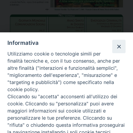
Informativa
Utilizziamo cookie o tecnologie simili per
finalità tecniche e, con il tuo consenso, anche per
Sfoglia il giornale on line
altre finalità ("interazioni e funzionalità semplici",
Condividi…
"miglioramento dell'esperienza", "misurazione" e
"targeting e pubblicità") come specificato nella
cookie policy.
Cliccando su "accetta" acconsenti all'utilizzo dei
cookie. Cliccando su "personalizza" puoi avere
la-roccia-aprile-2016
maggiori informazioni sui cookie utilizzati e
personalizzare le tue preferenze. Cliccando su
"rifiuta" o chiudendo questa informativa proseguirai
Piazza Duomo 7 - 80011 Acerra (NA) - Tel/Fax 081 5209329 -
la navigazione installando i soli cookie tecnici.