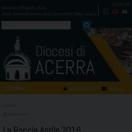
Skip
domenica 09 agosto 2026
to
Santa Teresa Benedetta della Croce (Edith) Stein, vergine
facebook
youtub
mai
content
Menu
AREA RISERVATA
WEBMAIL
LA ROCCIA
12 MAGGIO 2016
La Roccia Aprile 2016