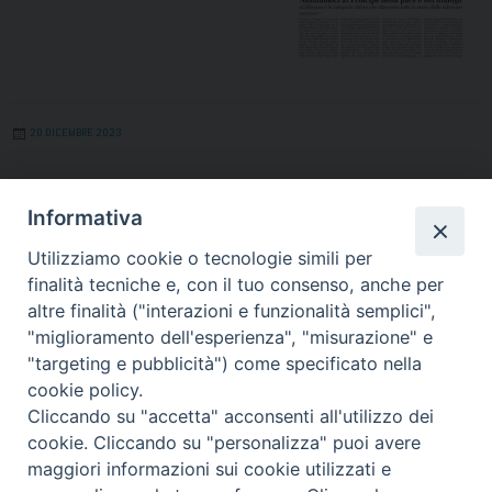
20 DICEMBRE 2023
La Roccia – Novembre 2023
Informativa
Clicca qui e leggi La Roccia di
Utilizziamo cookie o tecnologie simili per
Novembre 2023
finalità tecniche e, con il tuo consenso, anche per
altre finalità ("interazioni e funzionalità semplici",
"miglioramento dell'esperienza", "misurazione" e
"targeting e pubblicità") come specificato nella
cookie policy.
Cliccando su "accetta" acconsenti all'utilizzo dei
cookie. Cliccando su "personalizza" puoi avere
maggiori informazioni sui cookie utilizzati e
1
Pagina successiva »