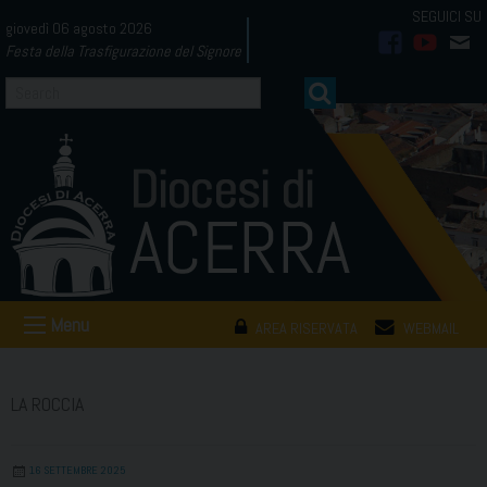
Skip
giovedì 06 agosto 2026
to
Festa della Trasfigurazione del Signore
facebook
youtub
mai
content
Menu
AREA RISERVATA
WEBMAIL
LA ROCCIA
16 SETTEMBRE 2025