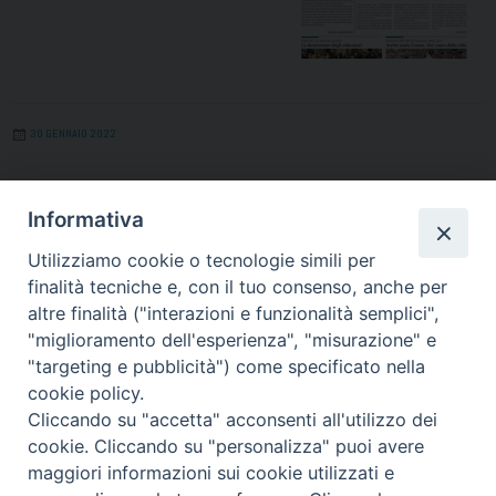
30 GENNAIO 2022
La Roccia 30 Gennaio 2022
Informativa
Clicca per leggere La Roccia di Gennaio
Utilizziamo cookie o tecnologie simili per
2022
finalità tecniche e, con il tuo consenso, anche per
altre finalità ("interazioni e funzionalità semplici",
"miglioramento dell'esperienza", "misurazione" e
"targeting e pubblicità") come specificato nella
cookie policy.
Cliccando su "accetta" acconsenti all'utilizzo dei
cookie. Cliccando su "personalizza" puoi avere
maggiori informazioni sui cookie utilizzati e
« Pagina precedente
Pagina successiva »