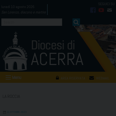
Skip
lunedì 10 agosto 2026
to
San Lorenzo, diacono e martire
facebook
youtub
mai
content
Menu
AREA RISERVATA
WEBMAIL
LA ROCCIA
11 OTTOBRE 2023