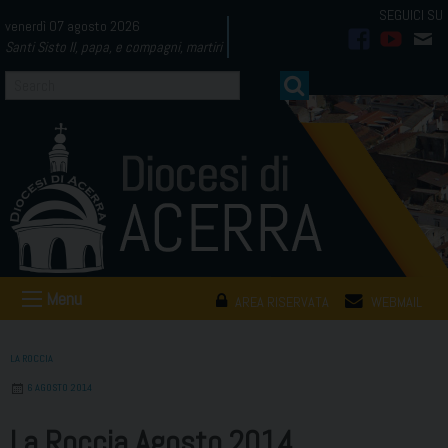
Skip
venerdì 07 agosto 2026
to
Santi Sisto II, papa, e compagni, martiri
facebook
youtub
mai
content
Menu
AREA RISERVATA
WEBMAIL
LA ROCCIA
6 AGOSTO 2014
La Roccia Agosto 2014