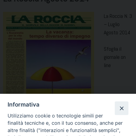
La Roccia N. 3
– Luglio
Agosto 2014
Sfoglia il
giornale on
line
Informativa
Utilizziamo cookie o tecnologie simili per
finalità tecniche e, con il tuo consenso, anche per
altre finalità ("interazioni e funzionalità semplici",