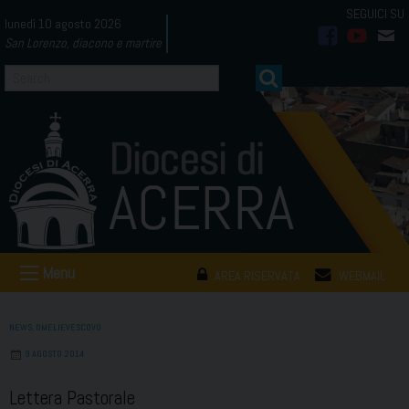
Skip
lunedì 10 agosto 2026
to
San Lorenzo, diacono e martire
facebook
youtub
mai
content
Menu
AREA RISERVATA
WEBMAIL
NEWS
,
OMELIEVESCOVO
9 AGOSTO 2014
Lettera Pastorale