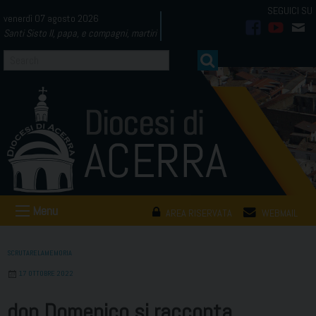
Skip
venerdì 07 agosto 2026
to
Santi Sisto II, papa, e compagni, martiri
facebook
youtub
mai
content
Menu
AREA RISERVATA
WEBMAIL
SCRUTARELAMEMORIA
17 OTTOBRE 2022
don Domenico si racconta