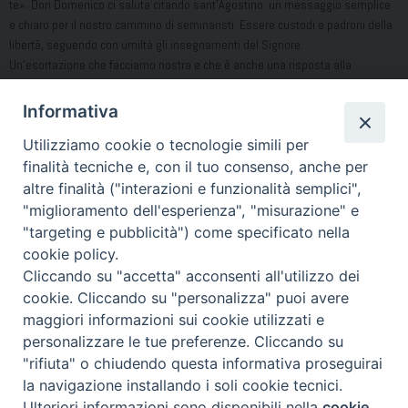
te». Don Domenico ci saluta citando sant’Agostino: un messaggio semplice
e chiaro per il nostro cammino di seminaristi. Essere custodi e padroni della
libertà, seguendo con umiltà gli insegnamenti del Signore.
Un’esortazione che facciamo nostra e che è anche una risposta alla
domanda che il parroco ci rivolge al termine del nostro incontro: «Non so se
mi sono spiegato e se tu hai capito». Sì, abbiamo capito caro don Domenico.
Informativa
E grazie!
Utilizziamo cookie o tecnologie simili per
Vincenzo Guadagno
finalità tecniche e, con il tuo consenso, anche per
Luca Piscitelli
altre finalità ("interazioni e funzionalità semplici",
Giuseppe Sarnataro
"miglioramento dell'esperienza", "misurazione" e
"targeting e pubblicità") come specificato nella
Condividi…
cookie policy.
Cliccando su "accetta" acconsenti all'utilizzo dei
cookie. Cliccando su "personalizza" puoi avere
maggiori informazioni sui cookie utilizzati e
personalizzare le tue preferenze. Cliccando su
"rifiuta" o chiudendo questa informativa proseguirai
Piazza Duomo 7 - 80011 Acerra (NA) - Tel/Fax 081 5209329 -
la navigazione installando i soli cookie tecnici.
ced@diocesiacerra.it © 2019
Diocesi di Acerra
Ulteriori informazioni sono disponibili nella
cookie