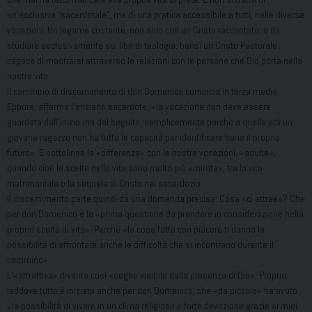
un’esclusiva “sacerdotale”, ma di una pratica accessibile a tutti, nelle diverse
vocazioni. Un legame costante, non solo con un Cristo raccontato, o da
studiare esclusivamente sui libri di teologia, bensì un Cristo Pastorale,
capace di mostrarsi attraverso le relazioni con le persone che Dio porta nella
nostra vita.
Il cammino di discernimento di don Domenico comincia in terza media.
Eppure, afferma l’anziano sacerdote, «la vocazione non deve essere
guardata dall’inizio ma dal seguito, semplicemente perché a quella età un
giovane ragazzo non ha tutte le capacità per identificare bene il proprio
futuro». E sottolinea la «differenza» con le nostre vocazioni, «adulte»,
quando cioè le scelte nella vita sono molto più «mirate», tra la vita
matrimoniale o la sequela di Cristo nel sacerdozio.
Il discernimento parte quindi da una domanda precisa: Cosa «ci attrae»? Che
per don Domenico è la «prima questione da prendere in considerazione nella
proprio scelta di vita». Perché «le cose fatte con piacere ti danno la
possibilità di affrontare anche le difficoltà che si incontrano durante il
cammino».
L’«attrattiva» diventa così «segno visibile dalla presenza di Dio». Proprio
laddove tutto è iniziato anche per don Domenico, che «da piccolo» ha avuto
«la possibilità di vivere in un clima religioso e forte devozione grazie ai miei