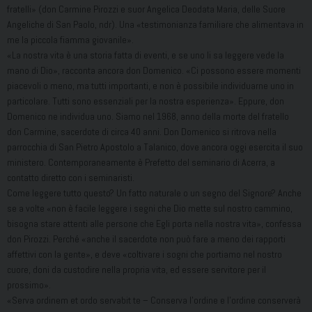
fratelli» (don Carmine Pirozzi e suor Angelica Deodata Maria, delle Suore
Angeliche di San Paolo, ndr). Una «testimonianza familiare che alimentava in
me la piccola fiamma giovanile».
«La nostra vita è una storia fatta di eventi, e se uno li sa leggere vede la
mano di Dio», racconta ancora don Domenico. «Ci possono essere momenti
piacevoli o meno, ma tutti importanti, e non è possibile individuarne uno in
particolare. Tutti sono essenziali per la nostra esperienza». Eppure, don
Domenico ne individua uno. Siamo nel 1968, anno della morte del fratello
don Carmine, sacerdote di circa 40 anni. Don Domenico si ritrova nella
parrocchia di San Pietro Apostolo a Talanico, dove ancora oggi esercita il suo
ministero. Contemporaneamente è Prefetto del seminario di Acerra, a
contatto diretto con i seminaristi.
Come leggere tutto questo? Un fatto naturale o un segno del Signore? Anche
se a volte «non è facile leggere i segni che Dio mette sul nostro cammino,
bisogna stare attenti alle persone che Egli porta nella nostra vita», confessa
don Pirozzi. Perché «anche il sacerdote non può fare a meno dei rapporti
affettivi con la gente», e deve «coltivare i sogni che portiamo nel nostro
cuore, doni da custodire nella propria vita, ed essere servitore per il
prossimo».
«Serva ordinem et ordo servabit te – Conserva l’ordine e l’ordine conserverà