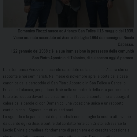
Domenico Pirozzi nasce ad Arienzo-San Felice il 16 maggio del 1939.
Viene ordinato sacerdote ad Acerra il 5 luglio 1964 da monsignor Nicola
Capasso.
Il 22 gennaio del 1968 c’è la sua immissione in possesso della comunità
San Pietro Apostolo di Talanico, di cui ancora oggi è parroco.
Don Domenico Pirozzi è il secondo sacerdote della diocesi di Acerra che si
racconta a noi seminaristi. Nel mese di novembre apre le porte della casa
canonica della parrocchia di San Pietro Apostolo in San Felice a Cancello –
Frazione Talanico, per parlarci di sé nella semplicità della vita parrocchiale:
tutti e tre, seduti davanti ad un cammino. Il fuoco è spento, ma ci appaga il
calore delle parole di don Domenico, una vocazione unica e un rapporto
continuo con il Signore in tutti questi anni.
Lo sguardo e la particolarità degli occhiali non distoglie la nostra attenzione
da quanto egli ci dice, a partire dal contatto forte con Cristo, attraverso la
Lectio Divina giornaliera, fondamento di preghiera e di crescita vocazionale,
che mai ha fatto mancare alla propria vita di prete. E non si tratta di