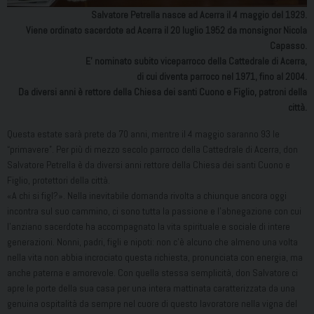
Salvatore Petrella nasce ad Acerra il 4 maggio del 1929.
Viene ordinato sacerdote ad Acerra il 20 luglio 1952 da monsignor Nicola
Capasso.
E’ nominato subito viceparroco della Cattedrale di Acerra,
di cui diventa parroco nel 1971, fino al 2004.
Da diversi anni è rettore della Chiesa dei santi Cuono e Figlio, patroni della
città.
Questa estate sarà prete da 70 anni, mentre il 4 maggio saranno 93 le
“primavere”. Per più di mezzo secolo parroco della Cattedrale di Acerra, don
Salvatore Petrella è da diversi anni rettore della Chiesa dei santi Cuono e
Figlio, protettori della città.
«A chi si figl?». Nella inevitabile domanda rivolta a chiunque ancora oggi
incontra sul suo cammino, ci sono tutta la passione e l’abnegazione con cui
l’anziano sacerdote ha accompagnato la vita spirituale e sociale di intere
generazioni. Nonni, padri, figli e nipoti: non c’è alcuno che almeno una volta
nella vita non abbia incrociato questa richiesta, pronunciata con energia, ma
anche paterna e amorevole. Con quella stessa semplicità, don Salvatore ci
apre le porte della sua casa per una intera mattinata caratterizzata da una
genuina ospitalità da sempre nel cuore di questo lavoratore nella vigna del