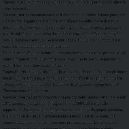
Signore, che subito confessa: «Ho sempre voluto fare il prete, posso dire che
sono nato prete».
Del resto, nel nostro animo era vivo il desiderio di ascoltare l’uomo prima che
il sacerdote, il quale si è speso per anni al servizio della nostra diocesi e
della nostra gente. Perciò egli continua: «Già a tre anni vedendo passare a
cavallo sul corso davanti casa dove abitavo con la mia famiglia monsignor
Nicola Capasso (vescovo di Acerra dal 1933 al 1966, ndr), ho intuito che il
sacerdozio potesse essere la mia strada».
E così è stato: «Dopo le scuole elementari potevo scegliere se proseguire gli
studi o iniziare il corso di avviamento al lavoro. Tra le due ovvie possibilità,
scelsi il Seminario diocesano di Acerra».
Proprio lì iniziò la sua formazione, che continuò a Napoli presso Capodimonte
per gli anni del Ginnasio, e infine il Seminario di Posillipo per lo studio della
Teologia. Fu ordinato nel 1952, il 20 luglio di quest’anno festeggeremo il
70esimo anno di sacerdozio.
Giovane prete, fu subito nominato vice parroco della Chiesa Cattedrale, e nel
1971 parroco, incarico che ha ricoperto fino al 2004. Un tempo che
rappresenta il cuore del suo ministero sacerdotale e della propria missione,
che ricorda così: «Ho camminato sempre a braccio con le persone, che
erano, e ancora sono, una mia costante preoccupazione. Molto spesso
lasciavo il piatto a tavola e correvo dalla gente, senza badare a quale