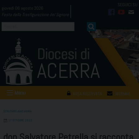
Skip
giovedì 06 agosto 2026
to
Festa della Trasfigurazione del Signore
facebook
youtub
mai
content
Menu
AREA RISERVATA
WEBMAIL
SCRUTARELAMEMORIA
17 OTTOBRE 2022
don Salvatore Petrella si racconta