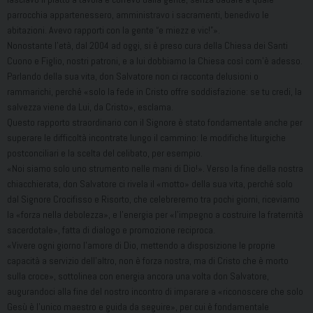
parrocchia appartenessero, amministravo i sacramenti, benedivo le
abitazioni. Avevo rapporti con la gente “e miezz e vic!”».
Nonostante l’età, dal 2004 ad oggi, si è preso cura della Chiesa dei Santi
Cuono e Figlio, nostri patroni, e a lui dobbiamo la Chiesa così com’è adesso.
Parlando della sua vita, don Salvatore non ci racconta delusioni o
rammarichi, perché «solo la fede in Cristo offre soddisfazione: se tu credi, la
salvezza viene da Lui, da Cristo», esclama.
Questo rapporto straordinario con il Signore è stato fondamentale anche per
superare le difficoltà incontrate lungo il cammino: le modifiche liturgiche
postconciliari e la scelta del celibato, per esempio.
«Noi siamo solo uno strumento nelle mani di Dio!». Verso la fine della nostra
chiacchierata, don Salvatore ci rivela il «motto» della sua vita, perché solo
dal Signore Crocifisso e Risorto, che celebreremo tra pochi giorni, riceviamo
la «forza nella debolezza», e l’energia per «l’impegno a costruire la fraternità
sacerdotale», fatta di dialogo e promozione reciproca.
«Vivere ogni giorno l’amore di Dio, mettendo a disposizione le proprie
capacità a servizio dell’altro, non è forza nostra, ma di Cristo che è morto
sulla croce», sottolinea con energia ancora una volta don Salvatore,
augurandoci alla fine del nostro incontro di imparare a «riconoscere che solo
Gesù è l’unico maestro e guida da seguire», per cui è fondamentale