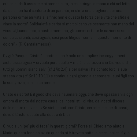
eroica di chi li assiste e si prende cura, in chi stringe la mano a chi nel letto
da solo non ha il conforto di un parente, in chi fa una preghiera per una
persona ormai arrivata alla fine: non è questa la forza della vita che sfida e
vince la morte? Solidarietà e carità si moltiplicano velocemente non meno del
virus: «Quando mai, a nostra memoria, gli uomini di tutte le nazioni si sono
sentiti così uniti, così uguali, così poco litigiosi, come in questo momento di
dolore?» (R. Cantalamessa).
Oggi è Pasqua, Cristo è risorto e non è solo un semplice incoraggiamento, un
aiuto psicologico – ci vuole pure quello – ma è la certezza che Dio vuole che
tutti gli uomini siano salvi (cf
1Tm
2,4) e per salvarli ha donato loro la sua
stessa vita (cf
Gv
10,10-11) e continua ogni giorno a sostenere i suoi figli con
la sua grazia, con il suo amore.
Cristo è risorto! È il grido che deve risuonare oggi, che deve spazzare via ogni
ombra di morte dal nostro cuore, dai nostri stili di vita, dai nostri discorsi,
dalle nostre relazioni: «Se siete risorti con Cristo, cercate le cose di lassù,
dove è Cristo, seduto alla destra di Dio».
Ci vuole un “po’ più di fede” in questi giorni? Forse sì. Chiediamo aiuto a
Maria: quanta fede ha avuto quando si è trovata sotto la croce, poi col figlio