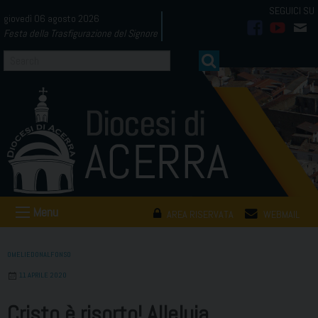
Skip
giovedì 06 agosto 2026
to
Festa della Trasfigurazione del Signore
facebook
youtub
mai
content
Menu
AREA RISERVATA
WEBMAIL
OMELIEDONALFONSO
11 APRILE 2020
Cristo è risorto! Alleluia