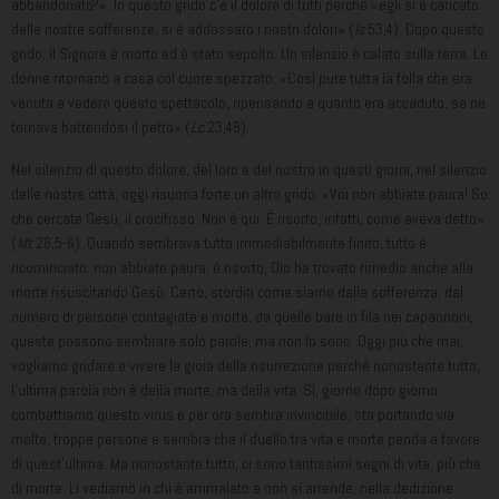
abbandonato?». In questo grido c’è il dolore di tutti perché «egli si è caricato
delle nostre sofferenze, si è addossato i nostri dolori» (
Is
53,4). Dopo questo
grido, il Signore è morto ed è stato sepolto. Un silenzio è calato sulla terra. Le
donne ritornano a casa col cuore spezzato, «Così pure tutta la folla che era
venuta a vedere questo spettacolo, ripensando a quanto era accaduto, se ne
tornava battendosi il petto» (
Lc
23,48).
Nel silenzio di questo dolore, del loro e del nostro in questi giorni, nel silenzio
delle nostre città, oggi risuona forte un altro grido: «Voi non abbiate paura! So
che cercate Gesù, il crocifisso. Non è qui. È risorto, infatti, come aveva detto»
(
Mt
28,5-6). Quando sembrava tutto irrimediabilmente finito, tutto è
ricominciato: non abbiate paura, è risorto, Dio ha trovato rimedio anche alla
morte risuscitando Gesù. Certo, storditi come siamo dalla sofferenza, dal
numero di persone contagiate e morte, da quelle bare in fila nei capannoni,
queste possono sembrare solo parole, ma non lo sono. Oggi più che mai,
vogliamo gridare e vivere la gioia della risurrezione perché nonostante tutto,
l’ultima parola non è della morte, ma della vita. Sì, giorno dopo giorno
combattiamo questo virus e per ora sembra invincibile, sta portando via
molte, troppe persone e sembra che il duello tra vita e morte penda a favore
di quest’ultima. Ma nonostante tutto, ci sono tantissimi segni di vita, più che
di morte. Li vediamo in chi è ammalato e non si arrende, nella dedizione