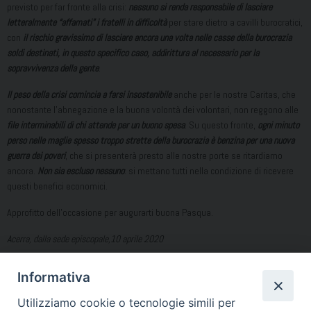
previsto per far fronte alla crisi:
nessuno si renda responsabile di lasciare
letteralmente “affamati” i fratelli in difficoltà
per stare dietro a cavilli burocratici,
con
il rischio gravissimo di lasciare ancora una volta nelle casse della burocrazia
soldi destinati, in questo specifico caso, addirittura al necessario per la
sopravvivenza della gente
.
Il peso della crisi comincia a farsi insostenibile
anche per le nostre Caritas, che
nonostante l’abnegazione e la buona volontà dei volontari, non reggono alle
file interminabili di chi attende per un buono spesa
. Su questo fronte,
ogni minuto
perso nelle maglie spesso troppo strette della burocrazia è benzina per una nuova
guerra dei poveri
, che si presenterà presto alle nostre porte se ritardiamo
ancora.
Non sia escluso nessuno
: si mettano tutti nella condizione di ricevere
questi benefici economici.
Approfitto dell’occasione per augurarti buona Pasqua.
Acerra, dalla sede episcopale,10 aprile 2020
Antonio Di Donna
Informativa
Vescovo di Acerra
Utilizziamo cookie o tecnologie simili per