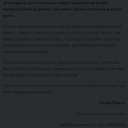
all’emergenza: «La burocrazia non rallenti l’erogazione dei benefici
economici previsti dal governo. Fate presto, perché si rischia una guerra tra
poveri»
Un forte «appello» ai sindaci delle città che insistono nel territorio della sua
diocesi – Acerra e Casalnuovo, in provincia di Napoli; Arienzo, Cervino, San
Felice a Cancello e Santa Maria a Vico, in provincia di Caserta – «perché gli
aiuti economici che il governo ha previsto», per far fronte all’emergenza,
«siano al più presto erogati».
Lo ha lanciato il vescovo di Acerra, Antonio Di Donna, durante l’omelia della
Messa nella Cena del Signore, celebrata senza popolo in Cattedrale ieri sera,
Giovedì Santo, e trasmessa in diretta
streaming
.
Il presule ha ripreso l’appello in una lettera inviata stamattina ai sindaci, il cui
testo integrale riportiamo sotto.
Antonio Pintauro
Direttore UCS Diocesi di Acerra
ucs@diocesiacerra.it – Cell. 3336642406