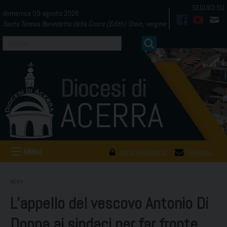
Skip
domenica 09 agosto 2026
to
Santa Teresa Benedetta della Croce (Edith) Stein, vergine
facebook
youtub
mai
content
Menu
AREA RISERVATA
WEBMAIL
NEWS
L’appello del vescovo Antonio Di
Donna ai sindaci per far fronte