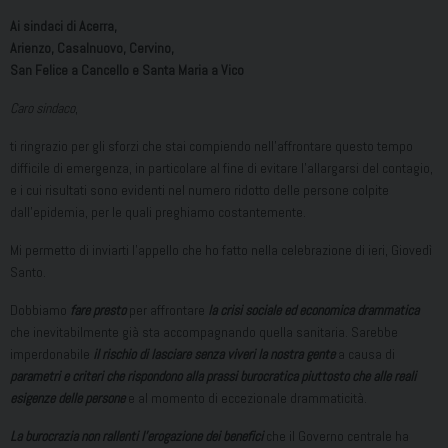
Ai sindaci di Acerra,
Arienzo, Casalnuovo, Cervino,
San Felice a Cancello e Santa Maria a Vico
Caro sindaco
,
ti ringrazio per gli sforzi che stai compiendo nell’affrontare questo tempo
difficile di emergenza, in particolare al fine di evitare l’allargarsi del contagio,
e i cui risultati sono evidenti nel numero ridotto delle persone colpite
dall’epidemia, per le quali preghiamo costantemente.
Mi permetto di inviarti l’appello che ho fatto nella celebrazione di ieri, Giovedì
Santo.
Dobbiamo
fare presto
per affrontare
la crisi sociale ed economica drammatica
che inevitabilmente già sta accompagnando quella sanitaria. Sarebbe
imperdonabile
il rischio di lasciare senza viveri la nostra gente
a causa di
parametri e criteri che rispondono alla prassi burocratica piuttosto che alle reali
esigenze delle persone
e al momento di eccezionale drammaticità.
La burocrazia non rallenti l’erogazione dei benefici
che il Governo centrale ha