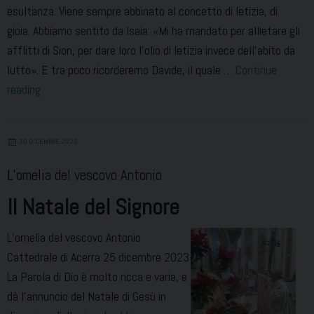
esultanza. Viene sempre abbinato al concetto di letizia, di
gioia. Abbiamo sentito da Isaia: «Mi ha mandato per allietare gli
afflitti di Sion, per dare loro l’olio di letizia invece dell’abito da
lutto». E tra poco ricorderemo Davide, il quale …
Continue
Preti
reading
contenti.
Omelia
30 DICEMBRE 2023
Messa
Crismale
L’omelia del vescovo Antonio
Il Natale del Signore
L’omelia del vescovo Antonio
Cattedrale di Acerra 25 dicembre 2023
La Parola di Dio è molto ricca e varia, e
dà l’annuncio del Natale di Gesù in