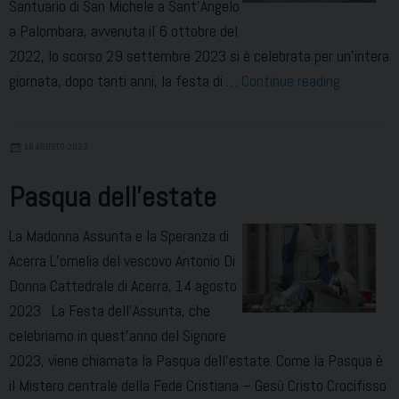
Santuario di San Michele a Sant’Angelo
a Palombara, avvenuta il 6 ottobre del
2022, lo scorso 29 settembre 2023 si è celebrata per un’intera
La
giornata, dopo tanti anni, la festa di …
Continue reading
nuova
statua
16 AGOSTO 2023
collocata
nel
Pasqua dell’estate
santuario
di
La Madonna Assunta e la Speranza di
san
Acerra L’omelia del vescovo Antonio Di
Michele
Donna Cattedrale di Acerra, 14 agosto
2023 La Festa dell’Assunta, che
celebriamo in quest’anno del Signore
2023, viene chiamata la Pasqua dell’estate. Come la Pasqua è
il Mistero centrale della Fede Cristiana – Gesù Cristo Crocifisso