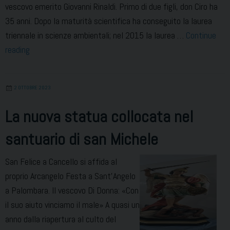
vescovo emerito Giovanni Rinaldi. Primo di due figli, don Ciro ha
35 anni. Dopo la maturità scientifica ha conseguito la laurea
triennale in scienze ambientali; nel 2015 la laurea …
Continue
Don
reading
Ciro
Maione
2 OTTOBRE 2023
è
sacerdote.
La nuova statua collocata nel
L’omelia
santuario di san Michele
del
vescovo
San Felice a Cancello si affida al
Di
proprio Arcangelo Festa a Sant’Angelo
Donna
a Palombara. Il vescovo Di Donna: «Con
il suo aiuto vinciamo il male» A quasi un
anno dalla riapertura al culto del