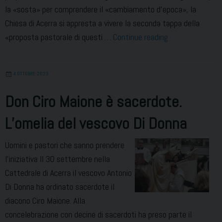
la «sosta» per comprendere il «cambiamento d’epoca», la
Chiesa di Acerra si appresta a vivere la seconda tappa della
Verso
«proposta pastorale di questi …
Continue reading
il
Giubileo
4 OTTOBRE 2023
alla
luce
Don Ciro Maione è sacerdote.
del
L’omelia del vescovo Di Donna
Concilio.
Orientamenti
Uomini e pastori che sanno prendere
diocesani
l’iniziativa Il 30 settembre nella
Cattedrale di Acerra il vescovo Antonio
Di Donna ha ordinato sacerdote il
diacono Ciro Maione. Alla
concelebrazione con decine di sacerdoti ha preso parte il