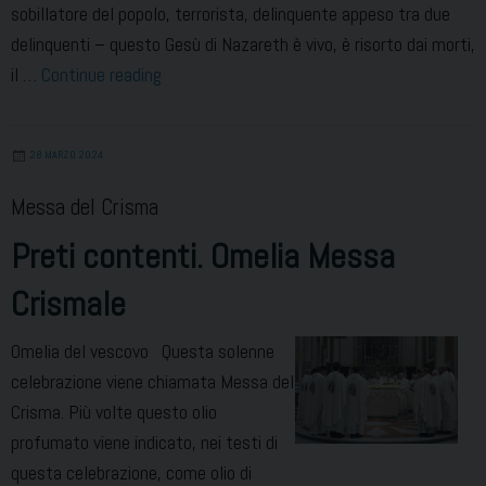
sobillatore del popolo, terrorista, delinquente appeso tra due
delinquenti – questo Gesù di Nazareth è vivo, è risorto dai morti,
Gesù
il …
Continue reading
è
vivo.
28 MARZO 2024
L’annuncio
di
Messa del Crisma
Pasqua
Preti contenti. Omelia Messa
Crismale
Omelia del vescovo Questa solenne
celebrazione viene chiamata Messa del
Crisma. Più volte questo olio
profumato viene indicato, nei testi di
questa celebrazione, come olio di