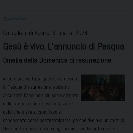
differenziata
–
2 APRILE 2024
Riflessione
del
Cattedrale di Acerra, 31 marzo 2024
Vescovo
Gesù è vivo. L’annuncio di Pasqua
Di
Donna
Omelia della Domenica di resurrezione
Ancora una volta, in questa domenica
di Pasqua di risurrezione, abbiamo
ascoltato l’annuncio più sconvolgente
della storia umana: Gesù di Nazaret –
colui che è stato crocifisso e
condannato come bestemmiatore, perché rivelava un volto di
Dio inedito, nuovo, amico degli uomini; condannato come