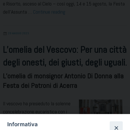
e Risorto, asceso al Cielo – così oggi, 14 e 15 agosto, la Festa
Pasqua
dell’Assunta …
Continue reading
dell’estate
29 MAGGIO 2023
L’omelia del Vescovo: Per una città
degli onesti, dei giusti, degli uguali.
L’omelia di monsignor Antonio Di Donna alla
Festa dei Patroni di Acerra
Il vescovo ha presieduto la solenne
concelebrazione eucaristica con i
parroci la mattina del 29 maggio in
Informativa
Cattedrale. Presenti Autorità civili e