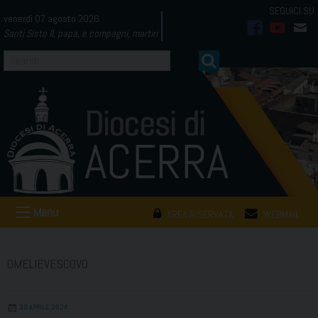
Skip
venerdì 07 agosto 2026
to
Santi Sisto II, papa, e compagni, martiri
facebook
youtub
mai
content
Menu
AREA RISERVATA
WEBMAIL
OMELIEVESCOVO
30 APRILE 2024