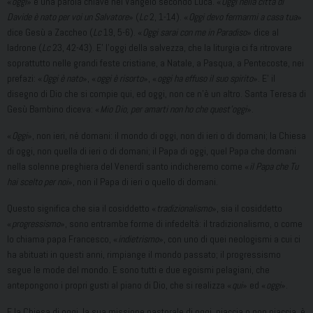
«
oggi
» è una parola chiave nel Vangelo secondo Luca. «
Oggi nella città di
Davide è nato per voi un Salvatore
» (
Lc
2, 1-14). «
Oggi devo fermarmi a casa tua
»
dice Gesù a Zaccheo (
Lc
19, 5-6). «
Oggi sarai con me in Paradiso
» dice al
ladrone (
Lc
23, 42-43). E’ l’oggi della salvezza, che la liturgia ci fa ritrovare
soprattutto nelle grandi feste cristiane, a Natale, a Pasqua, a Pentecoste, nei
prefazi: «
Oggi è nato
», «
oggi è risorto
», «
oggi ha effuso il suo spirito
». E’ il
disegno di Dio che si compie qui, ed oggi, non ce n’è un altro. Santa Teresa di
Gesù Bambino diceva: «
Mio Dio, per amarti non ho che quest’oggi
».
«
Oggi
», non ieri, né domani: il mondo di oggi, non di ieri o di domani; la Chiesa
di oggi, non quella di ieri o di domani; il Papa di oggi, quel Papa che domani
nella solenne preghiera del Venerdì santo indicheremo come «
il Papa che Tu
hai scelto per noi
», non il Papa di ieri o quello di domani.
Questo significa che sia il cosiddetto «
tradizionalismo
», sia il cosiddetto
«
progressismo
», sono entrambe forme di infedeltà: il tradizionalismo, o come
lo chiama papa Francesco, «
indietrismo
», con uno di quei neologismi a cui ci
ha abituati in questi anni, rimpiange il mondo passato; il progressismo
segue le mode del mondo. E sono tutti e due egoismi pelagiani, che
antepongono i propri gusti al piano di Dio, che si realizza «
qui
» ed «
oggi
».
E la Chiesa di oggi, la sua missione pastorale di oggi, piaccia o non piaccia, è