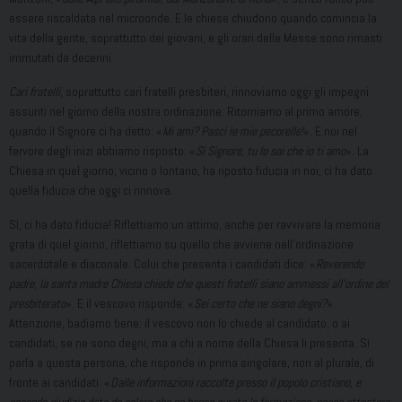
essere riscaldata nel microonde. E le chiese chiudono quando comincia la
vita della gente, soprattutto dei giovani, e gli orari delle Messe sono rimasti
immutati da decenni.
Cari fratelli
, soprattutto cari fratelli presbiteri, rinnoviamo oggi gli impegni
assunti nel giorno della nostra ordinazione. Ritorniamo al primo amore,
quando il Signore ci ha detto: «
Mi ami? Pasci le mie pecorelle!
». E noi nel
fervore degli inizi abbiamo risposto: «
Sì Signore, tu lo sai che io ti amo
». La
Chiesa in quel giorno, vicino o lontano, ha riposto fiducia in noi, ci ha dato
quella fiducia che oggi ci rinnova.
Sì, ci ha dato fiducia! Riflettiamo un attimo, anche per ravvivare la memoria
grata di quel giorno, riflettiamo su quello che avviene nell’ordinazione
sacerdotale e diaconale. Colui che presenta i candidati dice: «
Reverendo
padre, la santa madre Chiesa chiede che questi fratelli siano ammessi all’ordine del
presbiterato
». E il vescovo risponde: «
Sei certo che ne siano degni?
».
Attenzione, badiamo bene: il vescovo non lo chiede al candidato, o ai
candidati, se ne sono degni, ma a chi a nome della Chiesa li presenta. Si
parla a questa persona, che risponde in prima singolare, non al plurale, di
fronte ai candidati: «
Dalle informazioni raccolte presso il popolo cristiano, e