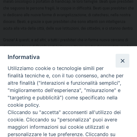
malati oncologici o portatori di handicap, le loro famiglie. Beati quei presbiteri
che seguono le persone fragili, le coppie in difficoltà. Beati quei presbiteri che
si dedicano alle nuove forme di evangelizzazione, di catechesi, nella nostra
diocesi. Beati, e grazie a quei presbiteri che sono attenti con intelligenza
acuta alla vita della città, delle sue Istituzioni, dei cittadini, e ci stanno dentro.
Grazie! A questi, e ad altri, a tutti i presbiteri che in forma nuova cercano di
discernere l’oggi di Dio! Ci aiuti la Vergine Maria, madre dei sacerdoti, madre
dell’unità della Chiesa, madre di tutti noi!
Informativa
Cattedrale di Acerra, giovedì santo, 6 aprile 2023
Utilizziamo cookie o tecnologie simili per
finalità tecniche e, con il tuo consenso, anche per
Antonio, vescovo
altre finalità ("interazioni e funzionalità semplici",
Condividi…
"miglioramento dell'esperienza", "misurazione" e
"targeting e pubblicità") come specificato nella
cookie policy.
Cliccando su "accetta" acconsenti all'utilizzo dei
cookie. Cliccando su "personalizza" puoi avere
Omelia Messa Crismale 2023
maggiori informazioni sui cookie utilizzati e
personalizzare le tue preferenze. Cliccando su