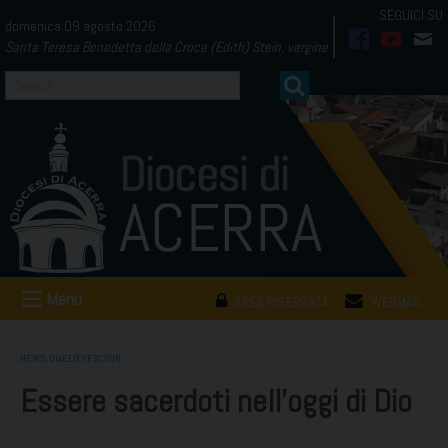
Skip
domenica 09 agosto 2026
to
Santa Teresa Benedetta della Croce (Edith) Stein, vergine
facebook
youtub
mai
content
Menu
AREA RISERVATA
WEBMAIL
NEWS
,
OMELIEVESCOVO
Essere sacerdoti nell’oggi di Dio