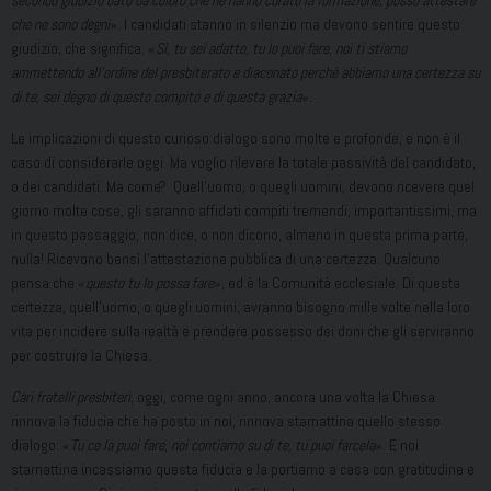
secondo giudizio dato da coloro che ne hanno curato la formazione, posso attestare
che ne sono degni
». I candidati stanno in silenzio ma devono sentire questo
giudizio, che significa: «
Sì, tu sei adatto, tu lo puoi fare, noi ti stiamo
ammettendo all’ordine del presbiterato e diaconato perché abbiamo una certezza su
di te, sei degno di questo compito e di questa grazia
».
Le implicazioni di questo curioso dialogo sono molte e profonde, e non è il
caso di considerarle oggi. Ma voglio rilevare la totale passività del candidato,
o dei candidati. Ma come? Quell’uomo, o quegli uomini, devono ricevere quel
giorno molte cose, gli saranno affidati compiti tremendi, importantissimi, ma
in questo passaggio, non dice, o non dicono, almeno in questa prima parte,
nulla! Ricevono bensì l’attestazione pubblica di una certezza. Qualcuno
pensa che «
questo tu lo possa fare
», ed è la Comunità ecclesiale. Di questa
certezza, quell’uomo, o quegli uomini, avranno bisogno mille volte nella loro
vita per incidere sulla realtà e prendere possesso dei doni che gli serviranno
per costruire la Chiesa.
Cari fratelli presbiteri
, oggi, come ogni anno, ancora una volta la Chiesa
rinnova la fiducia che ha posto in noi, rinnova stamattina quello stesso
dialogo: «
Tu ce la puoi fare, noi contiamo su di te, tu puoi farcela
». E noi
stamattina incassiamo questa fiducia e la portiamo a casa con gratitudine e