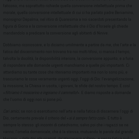
faticoso, ma soprattutto richiede quella conversione intellettuale prima che
morale, quella conversione intellettuale di cui ci ha parlato padre Beniamino,
monsignor Depalma, nel ritiro di Quaresima a noi sacerdoti presentando la
figura di Giona e la conversione intellettuale che il Dio d’Israele gli chiede
mandandolo a predicare la conversione agli abitanti di Ninive.
Dobbiamo riconoscere, e lo diciamo umilmente a partire da me, che l’arte e la
fatica del discernimento non trovano tra noi molti tifosi, ci manca il tempo,
talvolta la docilità, la disponibilità interiore, la conversione appunto, e a furia
di rispondere alle domande urgenti manchiamo a quelle più importanti. Ci
attardiamo su tante cose che riteniamo importanti ma non lo sono più, e
trascuriamo le cose veramente urgenti oggi, l’oggi di Dio: l’evangelizzazione,
la missione, la Chiesa in uscita, i giovani, le sfide del nostro tempo. E così
«
filtriamo il moscerino e ingoiamo il cammello!
». E diamo risposte a domande
che l’uomo di oggi non si pone più.
Cari amici
, se non ci esercitiamo nell’arte e nella fatica di discernere l’oggi di
Dio, certamente prevale il criterio del «
si è sempre fatto così
». E tutto è
sempre lo stesso: gli incontri di catechismo, salvo poi che i ragazzi se ne
vanno; l’omelia domenicale, che è la stessa, mutuando le parole dal grande
Manzoni, «
dalle Alpi alle piramidi, dal Manzanarre al Reno
», e senza fatica può