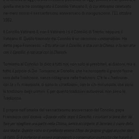
quella che ci ha consegnato il Concilio Vaticano II, di cui abbiamo celebrato
nei mesi scorsi il sessantesimo anniversario di inaugurazione, l’11 ottobre
1962.
Il Concilio Vaticano II, non il Vaticano I o il Concilio di Trento, neppure il
Vaticano III. Quello tracciato dal Concilio è un cammino «
irreversibile
». Ha
detto papa Francesco: «
O tu stai con il Concilio, e stai con la Chiesa, o tu non stai
con il Concilio, e non stai con la Chiesa!
».
Torniamo al Concilio: lo dico a tutti noi, non solo ai presbiteri, ai diaconi, ma a
tutto il popolo di Dio. Torniamo al Concilio, che ha riscoperto il grande fiume
vivo della Tradizione, senza ristagnare nelle tradizioni. C’è la «
Tradizione
»,
con la «
T
» maiuscola, ci sono le «
tradizioni
», con la «
t
» minuscola, che sono
le tradizioni degli uomini. E per quanto tradizioni autorevoli, non sono la
Tradizione.
E proprio nell’omelia del sessantesimo anniversario del Concilio, papa
Francesco così diceva: «
Quante volte, dopo il Concilio, i cristiani si sono dati da
fare per scegliere una parte nella Chiesa, senza accorgersi di lacerare il cuore della
loro Madre. Quante volte si è preferito essere tifosi del proprio gruppo anziché servi
di tutti. Si è preferito di essere progressisti o conservatori piuttosto che fratelli e