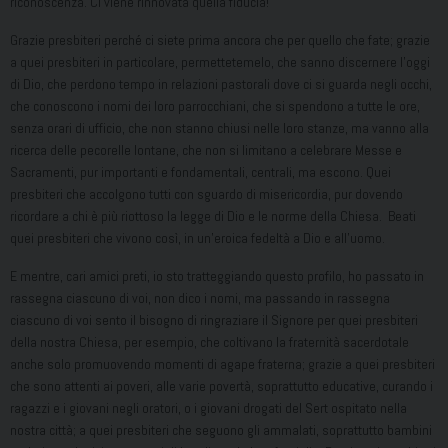
riconoscenza. Ci viene rinnovata quella fiducia!
Grazie presbiteri perché ci siete prima ancora che per quello che fate; grazie
a quei presbiteri in particolare, permettetemelo, che sanno discernere l’oggi
di Dio, che perdono tempo in relazioni pastorali dove ci si guarda negli occhi,
che conoscono i nomi dei loro parrocchiani, che si spendono a tutte le ore,
senza orari di ufficio, che non stanno chiusi nelle loro stanze, ma vanno alla
ricerca delle pecorelle lontane, che non si limitano a celebrare Messe e
Sacramenti, pur importanti e fondamentali, centrali, ma escono. Quei
presbiteri che accolgono tutti con sguardo di misericordia, pur dovendo
ricordare a chi è più riottoso la legge di Dio e le norme della Chiesa. Beati
quei presbiteri che vivono così, in un’eroica fedeltà a Dio e all’uomo.
E mentre, cari amici preti, io sto tratteggiando questo profilo, ho passato in
rassegna ciascuno di voi, non dico i nomi, ma passando in rassegna
ciascuno di voi sento il bisogno di ringraziare il Signore per quei presbiteri
della nostra Chiesa, per esempio, che coltivano la fraternità sacerdotale
anche solo promuovendo momenti di agape fraterna; grazie a quei presbiteri
che sono attenti ai poveri, alle varie povertà, soprattutto educative, curando i
ragazzi e i giovani negli oratori, o i giovani drogati del Sert ospitato nella
nostra città; a quei presbiteri che seguono gli ammalati, soprattutto bambini