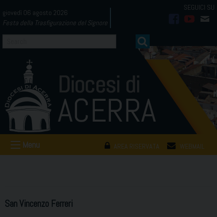
Skip
giovedì 06 agosto 2026
to
Festa della Trasfigurazione del Signore
facebook
youtub
mai
content
Menu
AREA RISERVATA
WEBMAIL
San Vincenzo Ferreri