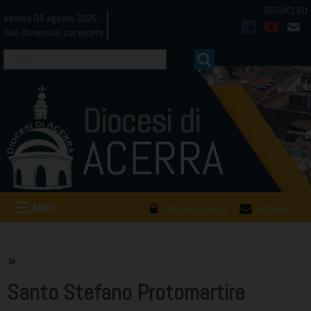
Skip
sabato 08 agosto 2026
to
San Domenico, sacerdote
facebook
youtub
mai
content
Menu
AREA RISERVATA
WEBMAIL
Santo Stefano Protomartire