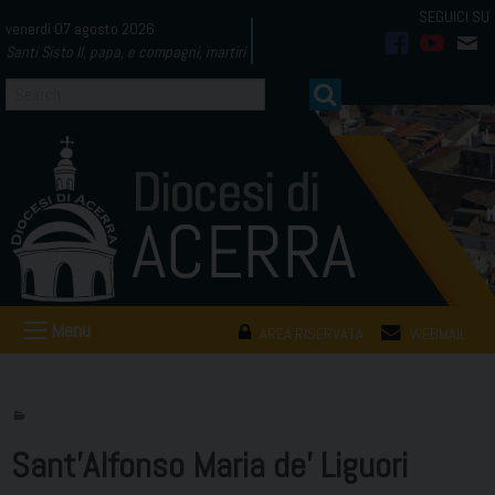
Skip
venerdì 07 agosto 2026
to
Santi Sisto II, papa, e compagni, martiri
facebook
youtub
mai
content
Menu
AREA RISERVATA
WEBMAIL
Sant’Alfonso Maria de’ Liguori