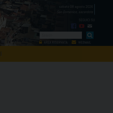
sabato 08 agosto 2026
San Domenico, sacerdote
facebook
youtube
mail
AREA RISERVATA
WEBMAIL
I