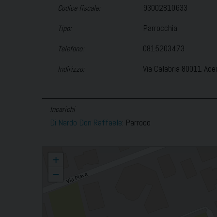
93002810633
Codice fiscale:
Parrocchia
Tipo:
0815203473
Telefono:
Via Calabria 80011 Ace
Indirizzo:
Incarichi
Di Nardo Don Raffaele
: Parroco
San Pietro Apostolo
+
−