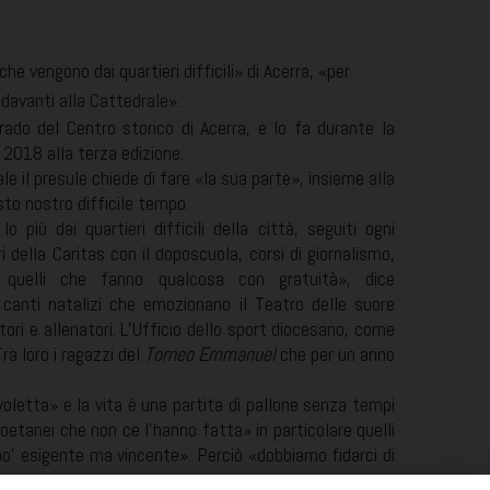
he vengono dai quartieri difficili» di Acerra, «per
«davanti alla Cattedrale».
ado del Centro storico di Acerra, e lo fa durante la
l 2018 alla terza edizione.
ale il presule chiede di fare «la sua parte», insieme alla
to nostro difficile tempo.
o più dai quartieri difficili della città, seguiti ogni
i della Caritas con il doposcuola, corsi di giornalismo,
 quelli che fanno qualcosa con gratuità», dice
canti natalizi che emozionano il Teatro delle suore
ori e allenatori. L’Ufficio dello sport diocesano, come
ra loro i ragazzi del
Torneo Emmanuel
che per un anno
letta» e la vita è una partita di pallone senza tempi
coetanei che non ce l’hanno fatta» in particolare quelli
 po’ esigente ma vincente». Perciò «dobbiamo fidarci di