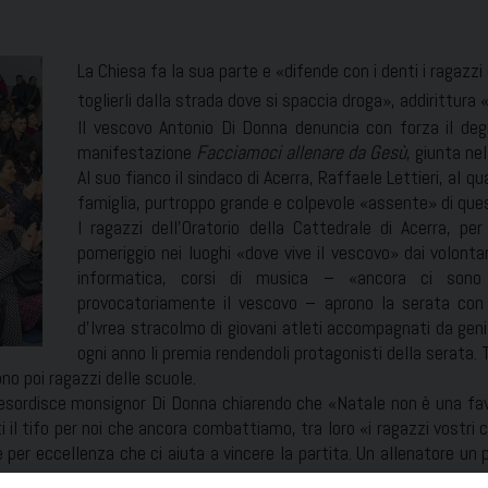
La Chiesa fa la sua parte e «difende con i denti i ragazzi c
toglierli dalla strada dove si spaccia droga», addirittura 
Il vescovo Antonio Di Donna denuncia con forza il degr
manifestazione
Facciamoci allenare da Gesù
, giunta ne
Al suo fianco il sindaco di Acerra, Raffaele Lettieri, al qu
famiglia, purtroppo grande e colpevole «assente» di ques
I ragazzi dell’Oratorio della Cattedrale di Acerra, per l
pomeriggio nei luoghi «dove vive il vescovo» dai volontar
informatica, corsi di musica – «ancora ci sono
provocatoriamente il vescovo – aprono la serata con 
d’Ivrea stracolmo di giovani atleti accompagnati da genit
ogni anno li premia rendendoli protagonisti della serata. T
ono poi ragazzi delle scuole.
 esordisce monsignor Di Donna chiarendo che «Natale non è una favo
 il tifo per noi che ancora combattiamo, tra loro «i ragazzi vostri 
 per eccellenza che ci aiuta a vincere la partita. Un allenatore un