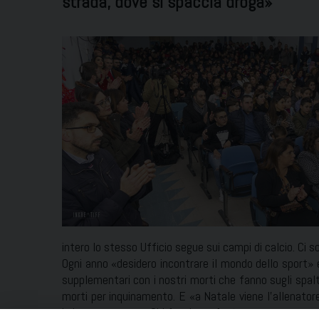
strada, dove si spaccia droga»
intero lo stesso Ufficio segue sui campi di calcio. Ci s
Ogni anno «desidero incontrare il mondo dello sport»
supplementari con i nostri morti che fanno sugli spalti
morti per inquinamento. E «a Natale viene l’allenatore
Lui» e sapere «per Chi facciamo festa».