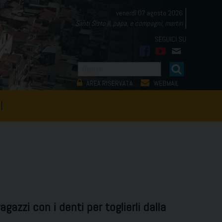
venerdì 07 agosto 2026
Santi Sisto II, papa, e compagni, martiri
facebook
youtube
mail
AREA RISERVATA
WEBMAIL
I
agazzi con i denti per toglierli dalla