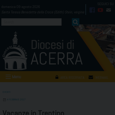
Skip
domenica 09 agosto 2026
to
Santa Teresa Benedetta della Croce (Edith) Stein, vergine
facebook
youtub
mai
content
Menu
AREA RISERVATA
WEBMAIL
EVENTI
4 FEBBRAIO 2017
Vacanze in Trentino