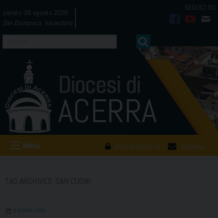
Skip
sabato 08 agosto 2026
to
San Domenico, sacerdote
facebook
youtub
mai
content
Menu
AREA RISERVATA
WEBMAIL
TAG ARCHIVES:
SAN CUONI
3 GIUGNO 2021