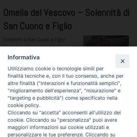
Omelia del Vescovo – Solennità di
San Cuono e Figlio
Solennità di San Cuono e Figlio
Cattedrale di Acerra – 29 maggio 2021
Omelia del Vescovo Antonio Di Donna
Informativa
Siamo qui radunati per celebrare
Utilizziamo cookie o tecnologie simili per
l’Eucaristia nella festa solenne dei
finalità tecniche e, con il tuo consenso, anche per
nostri Santi patroni, i Santi Martiri Cuono e figlio. Lo facciamo
altre finalità ("interazioni e funzionalità semplici",
ancora una volta quest’anno – dopo il periodo crudele della
"miglioramento dell'esperienza", "misurazione" e
"targeting e pubblicità") come specificato nella
pandemia, almeno nel suo centro – per riscoprire le motivazioni
cookie policy.
Omelia
della festa, le nostre radici, …
Continue reading
Cliccando su "accetta" acconsenti all'utilizzo dei
del
cookie. Cliccando su "personalizza" puoi avere
Vescovo
maggiori informazioni sui cookie utilizzati e
P
–
personalizzare le tue preferenze. Cliccando su