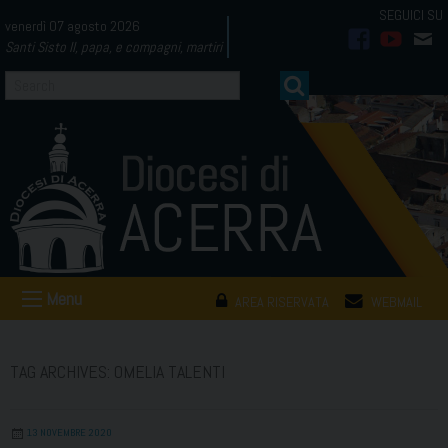
Skip
venerdì 07 agosto 2026
to
Santi Sisto II, papa, e compagni, martiri
facebook
youtub
mai
content
Menu
AREA RISERVATA
WEBMAIL
TAG ARCHIVES:
OMELIA TALENTI
13 NOVEMBRE 2020