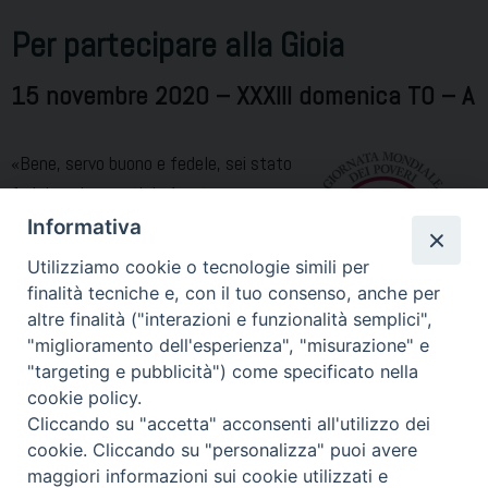
Per partecipare alla Gioia
15 novembre 2020 – XXXIII domenica TO – A
«Bene, servo buono e fedele, sei stato
fedele nel poco, ti darò potere su
molto; prendi parte alla gioia del tuo
Informativa
padrone». È bene ribadire subito
Utilizziamo cookie o tecnologie simili per
queste bellissime e consolanti parole
finalità tecniche e, con il tuo consenso, anche per
del padrone per non dimenticarle fermandoci solo su quelle che
altre finalità ("interazioni e funzionalità semplici",
dice al terzo servo, col rischio di non tener conto di quanto sia
"miglioramento dell'esperienza", "misurazione" e
"targeting e pubblicità") come specificato nella
buono questo padrone. Parte per un viaggio e si fida così …
cookie policy.
Per
Continue reading
Cliccando su "accetta" acconsenti all'utilizzo dei
partecipare
cookie. Cliccando su "personalizza" puoi avere
alla
maggiori informazioni sui cookie utilizzati e