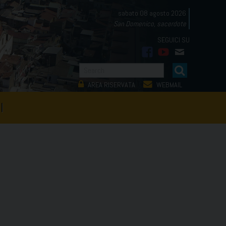
sabato 08 agosto 2026
San Domenico, sacerdote
facebook
youtube
mail
AREA RISERVATA
WEBMAIL
I