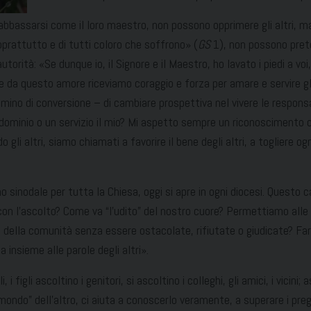
abbassarsi come il loro maestro, non possono opprimere gli altri, ma s
soprattutto e di tutti coloro che soffrono» (
GS
1), non possono prete
orità: «Se dunque io, il Signore e il Maestro, ho lavato i piedi a voi, a
 da questo amore riceviamo coraggio e forza per amare e servire gli
no di conversione – di cambiare prospettiva nel vivere le responsa
 dominio o un servizio il mio? Mi aspetto sempre un riconoscimento 
o gli altri, siamo chiamati a favorire il bene degli altri, a togliere 
inodale per tutta la Chiesa, oggi si apre in ogni diocesi. Questo 
 l’ascolto? Come va “l’udito” del nostro cuore? Permettiamo alle 
 vita della comunità senza essere ostacolate, rifiutate o giudicate? F
 insieme alle parole degli altri».
i, i figli ascoltino i genitori, si ascoltino i colleghi, gli amici, i vic
mondo” dell’altro, ci aiuta a conoscerlo veramente, a superare i pregi