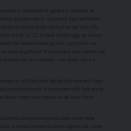
ollevarli, condividere le «gioie e le speranze, le
ndere di essere serviti, ma servire. Gesù nell’ultima
nche voi dovete lavare i piedi gli uni agli altri» (
Gv
 altri (cf
Gv
14,12). Ci viene chiesto oggi, se ancora
bilità che abbiamo come genitori, come preti, nel
o so vivere la gratuità? In una società dove sembra che
ogni ostacolo dal loro cammino – per quello che ci è
cammino è caratterizzato dall’ascolto reciproco. Papa
persone di esprimersi, di camminare nella fede anche
are Sinodo è porsi sulla stessa via del Verbo fatto
ini; ascoltiamo chiunque incrociamo sulle strade della
udizi, a trovare insieme la strada migliore per il bene