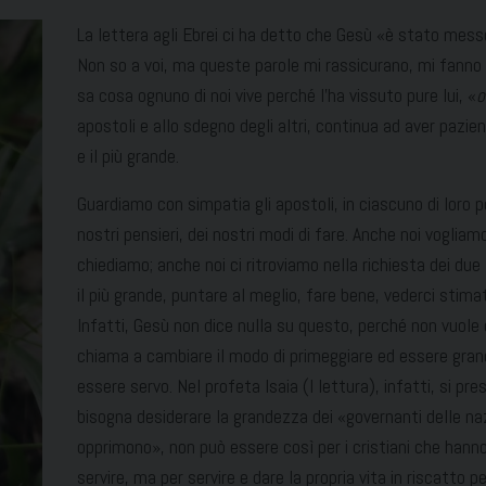
La lettera agli Ebrei ci ha detto che Gesù «è stato messo
Non so a voi, ma queste parole mi rassicurano, mi fanno 
sa cosa ognuno di noi vive perché l’ha vissuto pure lui, «
o
apostoli e allo sdegno degli altri, continua ad aver pazie
e il più grande.
Guardiamo con simpatia gli apostoli, in ciascuno di loro 
nostri pensieri, dei nostri modi di fare. Anche noi vogliamo
chiediamo; anche noi ci ritroviamo nella richiesta dei due fr
il più grande, puntare al meglio, fare bene, vederci stima
Infatti, Gesù non dice nulla su questo, perché non vuole d
chiama a cambiare il modo di primeggiare ed essere grandi,
essere servo. Nel profeta Isaia (I lettura), infatti, si p
bisogna desiderare la grandezza dei «governanti delle naz
opprimono», non può essere così per i cristiani che han
servire, ma per servire e dare la propria vita in riscatto p