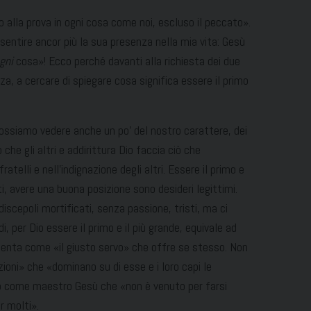
 alla prova in ogni cosa come noi, escluso il peccato».
sentire ancor più la sua presenza nella mia vita: Gesù
gni
cosa»! Ecco perché davanti alla richiesta dei due
nza, a cercare di spiegare cosa significa essere il primo
possiamo vedere anche un po’ del nostro carattere, dei
 che gli altri e addirittura Dio faccia ciò che
atelli e nell’indignazione degli altri. Essere il primo e
ti, avere una buona posizione sono desideri legittimi.
iscepoli mortificati, senza passione, tristi, ma ci
 per Dio essere il primo e il più grande, equivale ad
resenta come «il giusto servo» che offre se stesso. Non
ioni» che «dominano su di esse e i loro capi le
no come maestro Gesù che «non è venuto per farsi
er molti».