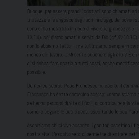
Dunque, per essere grandi i cristiani sono chiamati ad 
tristezze e le angosce degli uomini d’oggi, dei poveri 
cena ci ha mostrato il modo di vivere la grandezza e l’aut
13,14). Noi siamo amati e serviti da Dio (cf
Gv
10,10) e
non lo abbiamo fatto – ma tutti siamo sempre in cammi
mondo del lavoro…: Mi sento superiore agli altri? È un
ci si debba fare spazio a tutti costi, anche mortificand
possibile.
Domenica scorsa Papa Francesco ha aperto il cammino s
Francesco ha detto domenica scorsa: «come stiamo con
se hanno percorsi di vita difficili, di contribuire alla
uomo: è seguire le sue tracce, ascoltando la sua Parola
Ascoltiamo chi ci vive accanto, i genitori ascoltino i figl
nostra vita. L’ascolto vero ci permette di entrare nel “