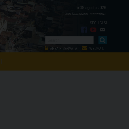
sabato 08 agosto 2026
San Domenico, sacerdote
facebook
youtube
mail
AREA RISERVATA
WEBMAIL
I