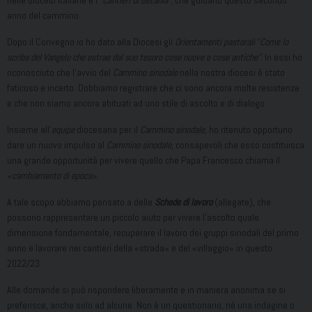
nelle diocesi italiane e i
“Cantieri di Betania”
, che guidano questo secondo
anno del cammino.
Dopo il Convegno io ho dato alla Diocesi gli
Orientamenti pastorali
“
Come lo
scriba del Vangelo che estrae dal suo tesoro cose nuove e cose antiche”
. In essi ho
riconosciuto che l’avvio del
Cammino sinodale
nella nostra diocesi è stato
faticoso e incerto. Dobbiamo registrare che ci sono ancora molte resistenze
e che non siamo ancora abituati ad uno stile di ascolto e di dialogo.
Insieme all’
equipe
diocesana per il
Cammino sinodale
, ho ritenuto opportuno
dare un nuovo impulso al
Cammino sinodale
, consapevoli che esso costituisca
una grande opportunità per vivere quello che Papa Francesco chiama il
«cambiamento di epoca»
.
A tale scopo abbiamo pensato a delle
Schede di lavoro
(allegate)
,
che
possono rappresentare un piccolo aiuto per vivere l’ascolto quale
dimensione fondamentale, recuperare il lavoro dei gruppi sinodali del primo
anno e lavorare nei cantieri della «strada» e del «villaggio» in questo
2022/23.
Alle domande si può rispondere liberamente e in maniera anonima se si
preferisce, anche solo ad alcune. Non è un questionario, né una indagine o