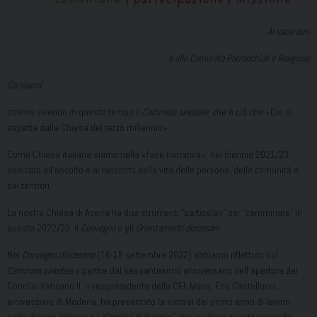
Ai sacerdoti
e alle Comunità Parrocchiali e Religiose
Carissimi,
stiamo vivendo in questo tempo il
Cammino sinodale
, che è ciò che «Dio si
aspetta dalla Chiesa del terzo millennio».
Come Chiesa italiana siamo nella «fase narrativa», nel biennio 2021/23
dedicato all’ascolto e al racconto della vita delle persone, delle comunità e
dei territori.
La nostra Chiesa di Acerra ha due strumenti “particolari” per “camminare” in
questo 2022/23: il
Convegno
e gli
Orientamenti
diocesani
.
Nel
Convegno diocesano
(16-18 settembre 2022) abbiamo riflettuto sul
Cammino sinodale
a partire dal sessantesimo anniversario dell’apertura del
Concilio Vaticano II. Il vicepresidente della CEI, Mons. Erio Castellucci,
arcivescovo di Modena, ha presentato la sintesi del primo anno di lavoro