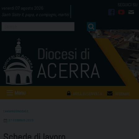
Skip
venerdì 07 agosto 2026
to
Santi Sisto II, papa, e compagni, martiri
facebook
youtub
mai
content
Menu
AREA RISERVATA
WEBMAIL
CAMMINOSINODALE
27 FEBBRAIO 2023
Schede di lavoro