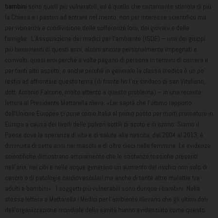
bambini
sono quelli più vulnerabili, ed è quello che certamente stimola di più
la Chiesa e i pastori ad entrare nel merito, non per interesse scientifico ma
per vicinanza e condivisione delle sofferenze loro, dei giovani e delle
famiglie. L’Associazione dei medici per l’ambiente (ISDE) – uno dei gruppi
più benemeriti di questi anni, alcuni ancora personalmente impegnati e
coinvolti, quasi eroi perché a volte pagano di persona in termini di carriera e
per tanti altri aspetti, e anche perché in generale la classe medica è un po’
restia ad affrontare questo tema (di fronte ho l’ex sindaco di san Vitaliano,
dott. Antonio Falcone, molto attento a questo problema) – in una recente
lettera al Presidente Mattarella rileva: «Lei saprà che l’ultimo rapporto
dell’Unione Europea ci pone come Italia al primo posto per morti premature in
Europa a causa dei livelli delle polveri sottili di azoto e di ozono. Siamo il
Paese dove la speranza di vita e di salute alla nascita, dal 2004 al 2013, è
diminuita di sette anni nei maschi e di oltre dieci nelle femmine. Le evidenze
scientifiche dimostrano ampiamente che le sostanze tossiche presenti
nell’aria, nei cibi e nelle acque generano un aumento del rischio non solo di
cancro o di patologie cardiovascolari ma anche di tante altre malattie tra
adulti e bambini». I soggetti più vulnerabili sono dunque i bambini. Nella
stessa lettera a Mattarella i Medici per l’ambiente rilevano che gli ultimi dati
dell’organizzazione mondiale della sanità hanno evidenziato come questo