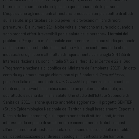
forme di inquinamento che colpiscono quotidianamente le persone.
L’esposizione agli inquinanti atmosferici produce un ampio spettro di effetti
sulla salute, in particolare dei più poveri, e provocano milioni di morti
premature». E al numero 21: «Molte volte si prendono misure solo quando si
sono prodotti effetti irreversibili per la salute delle persone».
I termini del
problema
. Per quanto mi è possibile comprendere – da uno studio personale
anche se non approfondito della materia – le aree contaminate da rifiuti
industriali di ogni tipo o altri fattori di inquinamento con la sigla SIN (Siti di
Interesse Nazionale), sono in Italia 57: 22 al Nord, 13 al Centro e 22 al Sud
(Programma nazionale di bonifica del Ministero dell’ambiente, 2013). Un dato
certo da aggiornare, ma già chiaro: non si può parlare di
Terra dei fuochi
,
perché in Italia esistono tante
Terre dei fuochi.
La presenza di inquinanti e i
ritardi negli interventi di bonifica causano un problema ambientale, ma
soprattutto evidenti danni alla salute. Uno studio dell’Istituto Superiore di
Sanità del 2011 – anche questo andrebbe aggiornato – il progetto SENTIERI
(Studio Epidemiologico Nazionale dei Territori e degli Insediamenti Esposti al
Rischio da Inquinamento) sull’impatto sanitario di siti inquinati, territori
interessati da impianti di smaltimento e incenerimento di rifiuti, esposti
all’inquinamento atmosferico, parla di una serie di eccessi della mortalità e
dell’ospedalizzazione per diverse patologie, in particolare dei bambini. I