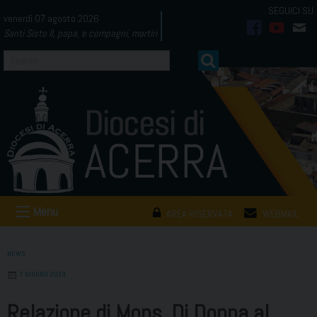
Skip
venerdì 07 agosto 2026
to
Santi Sisto II, papa, e compagni, martiri
facebook
youtub
mai
content
Menu
AREA RISERVATA
WEBMAIL
NEWS
7 GIUGNO 2019
Relazione di Mons. Di Donna al