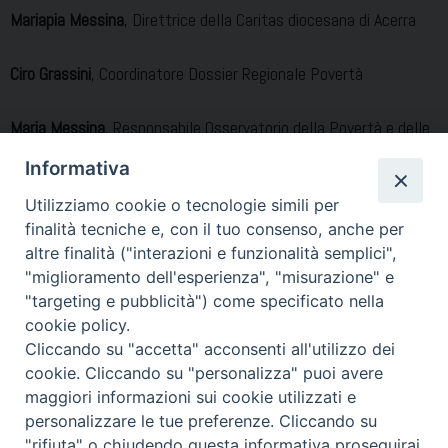
Mariapia Messina
, Direttrice della Caritas diocesana di Acerra
Ciro Grassini
, Coordinatore Dossier Regionale Povertà
Maria Messina
, Responsabile Osservatorio della Povertà e delle
Risorse della Caritas diocesana di Acerra
Informativa
Utilizziamo cookie o tecnologie simili per
finalità tecniche e, con il tuo consenso, anche per
Modera:
Antonio Pintauro
, Direttore ufficio diocesano per le
altre finalità ("interazioni e funzionalità semplici",
comunicazioni sociali
"miglioramento dell'esperienza", "misurazione" e
"targeting e pubblicità") come specificato nella
Condividi…
cookie policy.
Cliccando su "accetta" acconsenti all'utilizzo dei
cookie. Cliccando su "personalizza" puoi avere
maggiori informazioni sui cookie utilizzati e
personalizzare le tue preferenze. Cliccando su
"rifiuta" o chiudendo questa informativa proseguirai