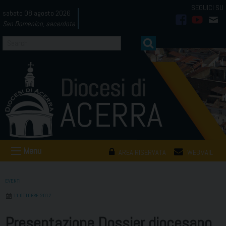
Skip
sabato 08 agosto 2026
to
San Domenico, sacerdote
facebook
youtub
mai
content
Menu
AREA RISERVATA
WEBMAIL
EVENTI
11 OTTOBRE 2017
Presentazione Dossier diocesano