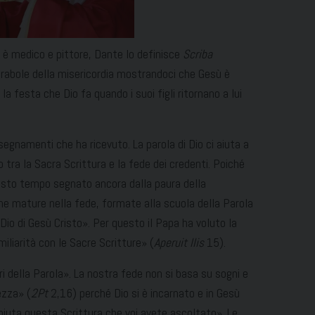
 è medico e pittore, Dante lo definisce
Scriba
 parabole della misericordia mostrandoci che Gesù è
a festa che Dio fa quando i suoi figli ritornano a lui
nsegnamenti che ha ricevuto. La parola di Dio ci aiuta a
 tra la Sacra Scrittura e la fede dei credenti. Poiché
uesto tempo segnato ancora dalla paura della
ne mature nella fede, formate alla scuola della Parola
 Dio di Gesù Cristo». Per questo il Papa ha voluto la
iliarità con le Sacre Scritture» (
Aperuit llis
15).
i della Parola». La nostra fede non si basa su sogni e
ezza» (
2Pt
2,16) perché Dio si è incarnato e in Gesù
mpiuta questa Scrittura che voi avete ascoltato». Le