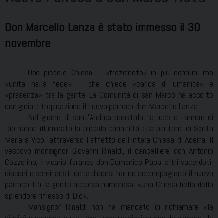
Don Marcello Lanza è stato immesso il 30
novembre
Una piccola Chiesa – «frazionata» in più comuni, ma
«unita nella fede» – che chiede «carica di umanità» e
«presenza» tra la gente. La Comunità di san Marco ha accolto
con gioia e trepidazione il nuovo parroco don Marcello Lanza.
Nel giorno di sant’Andrea apostolo, la luce e l’amore di
Dio hanno illuminato la piccola comunità alla periferia di Santa
Maria a Vico, attraverso l’affetto dell’intera Chiesa di Acerra. Il
vescovo monsignor Giovanni Rinaldi, il cancelliere don Antonio
Cozzolino, il vicario foraneo don Domenico Papa, altri sacerdoti,
diaconi e seminaristi della diocesi hanno accompagnato il nuovo
parroco tra la gente accorsa numerosa. «Una Chiesa bella dello
splendore riflesso di Dio».
Monsignor Rinaldi non ha mancato di richiamare «la
dignità e compostezza» che «contraddistinguono da sempre» la