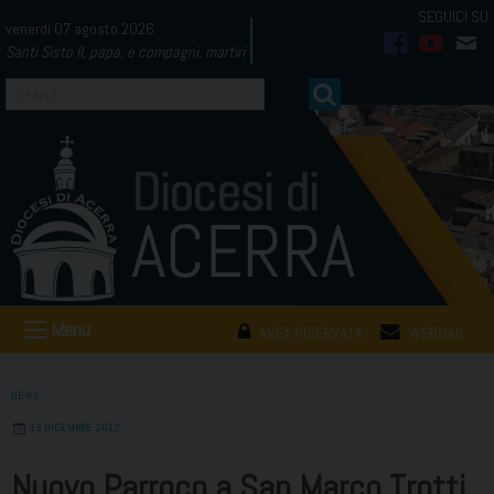
Skip
venerdì 07 agosto 2026
to
Santi Sisto II, papa, e compagni, martiri
facebook
youtub
mai
content
Menu
AREA RISERVATA
WEBMAIL
NEWS
13 DICEMBRE 2012
Nuovo Parroco a San Marco Trotti