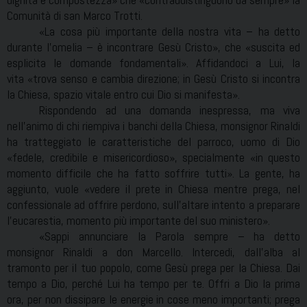
Comunità di san Marco Trotti.
«La cosa più importante della nostra vita – ha detto
durante l’omelia – è incontrare Gesù Cristo», che «suscita ed
esplicita le domande fondamentali». Affidandoci a Lui, la
vita «trova senso e cambia direzione; in Gesù Cristo si incontra
la Chiesa, spazio vitale entro cui Dio si manifesta».
Rispondendo ad una domanda inespressa, ma viva
nell’animo di chi riempiva i banchi della Chiesa, monsignor Rinaldi
ha tratteggiato le caratteristiche del parroco, uomo di Dio
«fedele, credibile e misericordioso», specialmente «in questo
momento difficile che ha fatto soffrire tutti». La gente, ha
aggiunto, vuole «vedere il prete in Chiesa mentre prega, nel
confessionale ad offrire perdono, sull’altare intento a preparare
l’eucarestia, momento più importante del suo ministero».
«Sappi annunciare la Parola sempre – ha detto
monsignor Rinaldi a don Marcello. Intercedi, dall’alba al
tramonto per il tuo popolo, come Gesù prega per la Chiesa. Dai
tempo a Dio, perché Lui ha tempo per te. Offri a Dio la prima
ora, per non dissipare le energie in cose meno importanti; prega