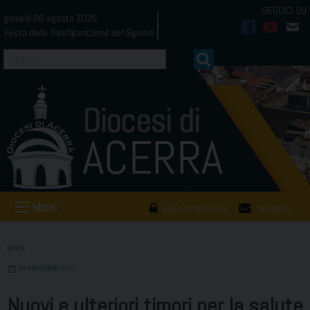
Skip
giovedì 06 agosto 2026
to
Festa della Trasfigurazione del Signore
facebook
youtub
mai
content
Menu
AREA RISERVATA
WEBMAIL
NEWS
14 NOVEMBRE 2011
Nuovi e ulteriori timori per la salute