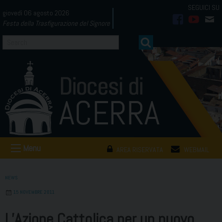
Skip
giovedì 06 agosto 2026
to
Festa della Trasfigurazione del Signore
facebook
youtub
mai
content
Menu
AREA RISERVATA
WEBMAIL
NEWS
15 NOVEMBRE 2011
L’Azione Cattolica per un nuovo