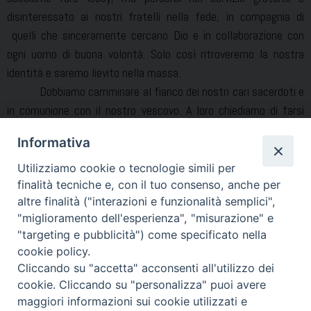
disinteressato ai nostri fratelli nella fede, in compagnia di
quelli che sinceramente cercano Dio e in collaborazione con
ogni uomo di buona volontà. Solo così ritroveremo la nostra
identità e saremo lievito nella massa.
Dobbiamo camminare al fianco dei nostri cari sacerdoti e
in comunione con il nostro vescovo. A loro chiediamo di farsi
riferimento saldo per la nostra vita di credenti. Noi abbiamo il
Informativa
dovere di offrire una seria testimonianza, frutto di una
vocazione laica matura.
Utilizziamo cookie o tecnologie simili per
finalità tecniche e, con il tuo consenso, anche per
altre finalità ("interazioni e funzionalità semplici",
Condividi…
"miglioramento dell'esperienza", "misurazione" e
"targeting e pubblicità") come specificato nella
cookie policy.
Cliccando su "accetta" acconsenti all'utilizzo dei
cookie. Cliccando su "personalizza" puoi avere
CALENDARIO-2012-AC
maggiori informazioni sui cookie utilizzati e