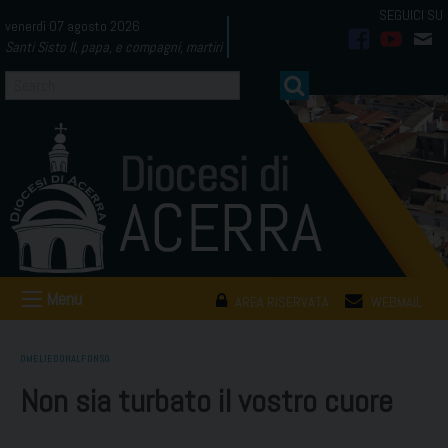
Skip
venerdì 07 agosto 2026
to
Santi Sisto II, papa, e compagni, martiri
facebook
youtub
mai
content
Menu
AREA RISERVATA
WEBMAIL
OMELIEDONALFONSO
Non sia turbato il vostro cuore