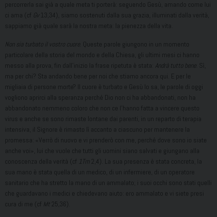
percorrerla sai già a quale meta ti porterà: seguendo Gesù, amando come lui
ci ama (cf
Gv
13,34), siamo sostenuti dalla sua grazia, illuminati dalla verità,
sappiamo già quale sarà la nostra meta: la pienezza della vita.
Non sia turbato il vostro cuore
. Queste parole giungono in un momento
particolare della storia del mondo e della Chiesa, gli ultimi mesi ci hanno
messo alla prova, fin dall’inizio la frase ripetuta è stata:
Andrà tutto bene
. Sì,
ma per chi? Sta andando bene per noi che stiamo ancora qui. E per le
migliaia di persone morte? Il cuore è turbato e Gesù lo sa, le parole di oggi
vogliono aprirci alla speranza perché Dio non ci ha abbandonati, non ha
abbandonato nemmeno coloro che non ce l’hanno fatta a vincere questo
virus e anche se sono rimaste lontane dai parenti, in un reparto di terapia
intensiva, il Signore è rimasto lì accanto a ciascuno per mantenere la
promessa: «Verrò di nuovo e vi prenderò con me, perché dove sono io siate
anche voi», lui che vuole che tutti gli uomini siano salvati e giungano alla
conoscenza della verità (cf
1Tm
2,4). La sua presenza è stata concreta, la
sua mano è stata quella di un medico, di un infermiere, di un operatore
sanitario che ha stretto la mano di un ammalato; i suoi occhi sono stati quelli
che guardavano i medici e chiedevano aiuto: ero ammalato e vi siete presi
cura di me (cf
Mt
25,36).