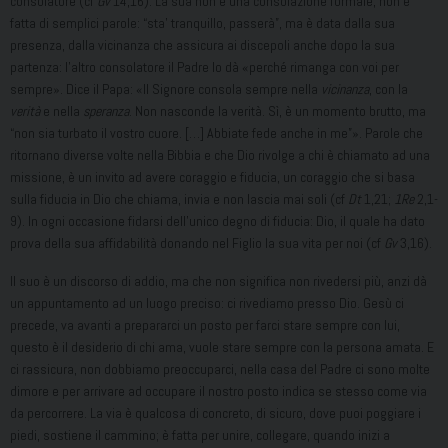
consolatore (cf
Gv
14,16). La sua non è una consolazione formale, non è
fatta di semplici parole: “sta’ tranquillo, passerà”, ma è data dalla sua
presenza, dalla vicinanza che assicura ai discepoli anche dopo la sua
partenza: l’altro consolatore il Padre lo dà «perché rimanga con voi per
sempre». Dice il Papa: «Il Signore consola sempre nella
vicinanza
, con la
verità
e nella
speranza
. Non nasconde la verità. Sì, è un momento brutto, ma
“non sia turbato il vostro cuore. […] Abbiate fede anche in me”». Parole che
ritornano diverse volte nella Bibbia e che Dio rivolge a chi è chiamato ad una
missione, è un invito ad avere coraggio e fiducia, un coraggio che si basa
sulla fiducia in Dio che chiama, invia e non lascia mai soli (cf
Dt
1,21;
1Re
2,1-
9). In ogni occasione fidarsi dell’unico degno di fiducia: Dio, il quale ha dato
prova della sua affidabilità donando nel Figlio la sua vita per noi (cf
Gv
3,16).
Il suo è un discorso di addio, ma che non significa non rivedersi più, anzi dà
un appuntamento ad un luogo preciso: ci rivediamo presso Dio. Gesù ci
precede, va avanti a prepararci un posto per farci stare sempre con lui,
questo è il desiderio di chi ama, vuole stare sempre con la persona amata. E
ci rassicura, non dobbiamo preoccuparci, nella casa del Padre ci sono molte
dimore e per arrivare ad occupare il nostro posto indica se stesso come via
da percorrere. La via è qualcosa di concreto, di sicuro, dove puoi poggiare i
piedi, sostiene il cammino; è fatta per unire, collegare, quando inizi a