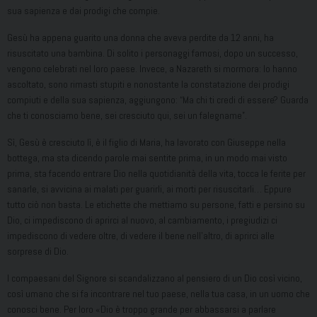
sua sapienza e dai prodigi che compie.
Gesù ha appena guarito una donna che aveva perdite da 12 anni, ha
risuscitato una bambina. Di solito i personaggi famosi, dopo un successo,
vengono celebrati nel loro paese. Invece, a Nazareth si mormora: lo hanno
ascoltato, sono rimasti stupiti e nonostante la constatazione dei prodigi
compiuti e della sua sapienza, aggiungono: “Ma chi ti credi di essere? Guarda
che ti conosciamo bene, sei cresciuto qui, sei un falegname”.
Sì, Gesù è cresciuto lì, è il figlio di Maria, ha lavorato con Giuseppe nella
bottega, ma sta dicendo parole mai sentite prima, in un modo mai visto
prima, sta facendo entrare Dio nella quotidianità della vita, tocca le ferite per
sanarle, si avvicina ai malati per guarirli, ai morti per risuscitarli… Eppure
tutto ciò non basta. Le etichette che mettiamo su persone, fatti e persino su
Dio, ci impediscono di aprirci al nuovo, al cambiamento, i pregiudizi ci
impediscono di vedere oltre, di vedere il bene nell’altro, di aprirci alle
sorprese di Dio.
I compaesani del Signore si scandalizzano al pensiero di un Dio così vicino,
così umano che si fa incontrare nel tuo paese, nella tua casa, in un uomo che
conosci bene. Per loro «Dio è troppo grande per abbassarsi a parlare