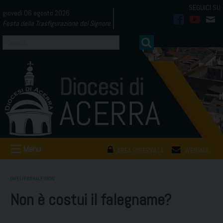
Skip
giovedì 06 agosto 2026
to
Festa della Trasfigurazione del Signore
facebook
youtub
mai
content
Menu
AREA RISERVATA
WEBMAIL
OMELIEDONALFONSO
Non è costui il falegname?