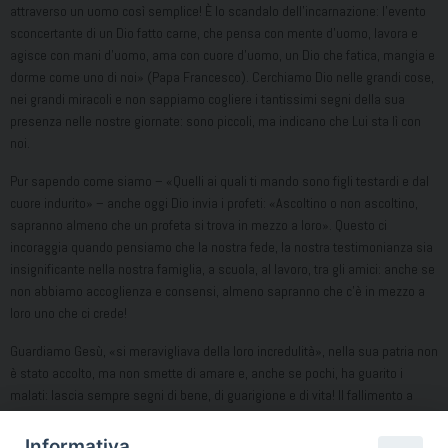
attraverso un uomo così semplice! È lo scandalo dell’incarnazione: l’evento
sconcertante di un Dio fatto carne, che pensa con mente d’uomo, lavora e
agisce con mani d’uomo, ama con cuore d’uomo, un Dio che fatica, mangia e
dorme come uno di noi» (Papa Francesco). Cerchiamo Dio nelle grandi cose,
nei grandi miracoli e non sappiamo cogliere i tantissimi segni della sua
presenza nelle nostre giornate: sono piccoli, ma indicano che Lui sta lì con
noi.
Pur sapendo come siamo – «Quelli ai quali ti mando sono figli testardi e dal
cuore indurito» – anche oggi Dio invia i profeti: «Ascoltino o non ascoltino,
sapranno almeno che un profeta si trova in mezzo a loro». Questo ci
incoraggia quando pensiamo che la nostra fede, la nostra testimonianza sia
insignificante nella nostra famiglia, a scuola, al lavoro, tra gli amici: anche se
non abbiamo accoglienza e consensi, almeno sapranno che c’è in mezzo a
loro uno che ci crede!
Guardiamo Gesù, «si meravigliava della loro incredulità», nella sua patria non
è stato accolto, ma non smette di amare e, anche se pochi, ha guarito i
malati: lascia sempre segni di bene, di guarigione e di vita! Il fallimento a
Nazareth non ferma il suo cammino, va in altri villaggi ad insegnare. Così
anche noi: andiamo sempre avanti sulla via del bene e quando lo
Informativa