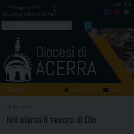
Skip
lunedì 10 agosto 2026
to
San Lorenzo, diacono e martire
facebook
youtub
mai
content
Menu
AREA RISERVATA
WEBMAIL
OMELIEDONALFONSO
Noi siamo il tesoro di Dio