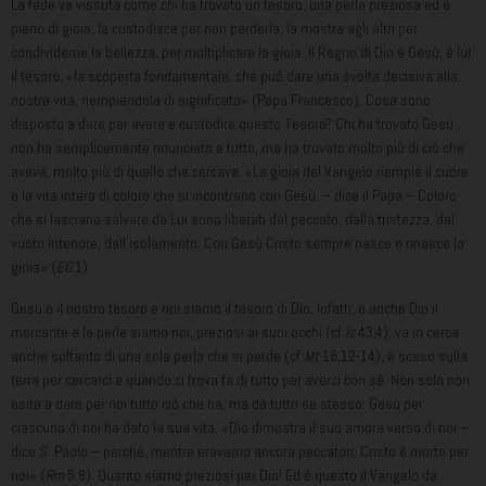
La fede va vissuta come chi ha trovato un tesoro, una perla preziosa ed è
pieno di gioia; la custodisce per non perderla, la mostra agli altri per
condividerne la bellezza, per moltiplicare la gioia. Il Regno di Dio è Gesù, è lui
il tesoro, «la scoperta fondamentale, che può dare una svolta decisiva alla
nostra vita, riempiendola di significato» (Papa Francesco). Cosa sono
disposto a dare per avere e custodire questo Tesoro? Chi ha trovato Gesù
non ha semplicemente rinunciato a tutto, ma ha trovato molto più di ciò che
aveva, molto più di quello che cercava. «La gioia del Vangelo riempie il cuore
e la vita intera di coloro che si incontrano con Gesù. – dice il Papa – Coloro
che si lasciano salvare da Lui sono liberati dal peccato, dalla tristezza, dal
vuoto interiore, dall’isolamento. Con Gesù Cristo sempre nasce e rinasce la
gioia» (
EG
1).
Gesù è il nostro tesoro e noi siamo il tesoro di Dio. Infatti, è anche Dio il
mercante e le perle siamo noi, preziosi ai suoi occhi (cf
Is
43,4); va in cerca
anche soltanto di una sola perla che si perde (cf
Mt
18,12-14), è sceso sulla
terra per cercarci e quando ci trova fa di tutto per averci con sé. Non solo non
esita a dare per noi tutto ciò che ha, ma dà tutto se stesso: Gesù per
ciascuno di noi ha dato la sua vita. «Dio dimostra il suo amore verso di noi –
dice S. Paolo – perché, mentre eravamo ancora peccatori, Cristo è morto per
noi» (
Rm
5,8). Quanto siamo preziosi per Dio! Ed è questo il Vangelo da