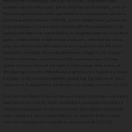
immagini che ci interrogano: cos’è per noi la fede? La pensiamo come
qualcosa che ti fa stare in pace, calmo, tranquillo, senza problemi, come se
fosse una assicurazione contro ogni fastidio e ci scandalizziamo quando si
presenta qualche problema o difficoltà, quando richiede fatica. La fede è per
la vita quotidiana con le sue gioie e impegni, difficoltà e soddisfazioni. Chi
partecipa alla Messa per stare tranquillo, ha sbagliato posto: qui si ascolta la
parola, si riceve amore, si apre il cuore al prossimo, tutte cose che danno
pace, ma nell’operosità della carità che non ci fa pensare solo alla nostra
tranquillità e comodità. Chi ha fede affronta con coraggio la vita, non sta lì
sempre a lamentarsi, non protesta con Dio quando la strada si fa dura,
quando non trova subito ciò che cerca; la fede ci spinge oltre, ci aiuta ad
affrontare ogni ostacolo e difficoltà con la certezza che il Signore ci sostiene
e ci guida: «Il Signore stesso cammina davanti a te. Egli sarà con te, non ti
lascerà e non ti abbandonerà. Non temere e non perderti d’animo!» (
Dt
31,8).
Gesù dice che il Regno di Dio è un tesoro, è una perla preziosa e vale la pena
dare tutto ciò che si ha per averlo: il contadino e il mercante non esitano a
rischiare tutto per avere ciò che hanno trovato. Con il Signore non si perde
nulla: a coloro che hanno lasciato tutto per Lui, promette di donare cento
volte tanto in questa vita e in eredità la vita eterna (cf
Mc
18,28-30).