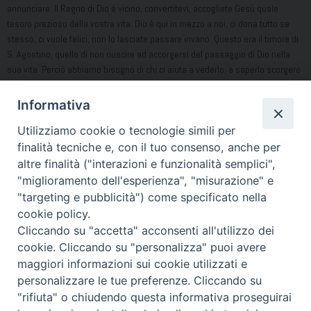
annunciare. Il Regno di Dio è vicino, convertitevi, accogliete Gesù quale
tesoro prezioso della vostra vita. Dio è qui in mezzo a noi, ci dona tutto se
stesso, ci vuole felici, non lo lasciate passare invano. Questo era il timore di
S. Agostino, quello di non riuscire ad accorgersi del passaggio di Dio nella
sua vita. Perciò abbiamo bisogno di chi ci aiuta a vederlo, a saperlo scorgere
nelle piccole cose, nella semplicità delle nostre giornate. «Venga il tuo
regno» ci fa dire Gesù nel Padre nostro e il Papa ci invita a sentire la risposta
Informativa
di Gesù: Sono qui, in mezzo a voi, per voi! (cf Udienza 6 marzo 2019). La
Utilizziamo cookie o tecnologie simili per
Vergine Maria, ci aiuti a testimoniare con la nostra vita la presenza del Regno
di Dio, di Gesù in mezzo a noi. Amen.
finalità tecniche e, con il tuo consenso, anche per
altre finalità ("interazioni e funzionalità semplici",
don Alfonso Lettieri
"miglioramento dell'esperienza", "misurazione" e
"targeting e pubblicità") come specificato nella
Condividi…
cookie policy.
Cliccando su "accetta" acconsenti all'utilizzo dei
cookie. Cliccando su "personalizza" puoi avere
maggiori informazioni sui cookie utilizzati e
personalizzare le tue preferenze. Cliccando su
"rifiuta" o chiudendo questa informativa proseguirai
Piazza Duomo 7 - 80011 Acerra (NA) - Tel/Fax 081 5209329 -