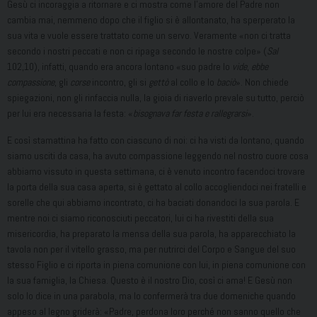
Gesù ci incoraggia a ritornare e ci mostra come l’amore del Padre non
cambia mai, nemmeno dopo che il figlio si è allontanato, ha sperperato la
sua vita e vuole essere trattato come un servo. Veramente «non ci tratta
secondo i nostri peccati e non ci ripaga secondo le nostre colpe» (
Sal
102,10), infatti, quando era ancora lontano «suo padre lo
vide
,
ebbe
compassione
, gli
corse
incontro, gli si
gettò
al collo e lo
baciò
». Non chiede
spiegazioni, non gli rinfaccia nulla, la gioia di riaverlo prevale su tutto, perciò
per lui era necessaria la festa: «
bisognava far festa e rallegrarsi
».
E così stamattina ha fatto con ciascuno di noi: ci ha visti da lontano, quando
siamo usciti da casa, ha avuto compassione leggendo nel nostro cuore cosa
abbiamo vissuto in questa settimana, ci è venuto incontro facendoci trovare
la porta della sua casa aperta, si è gettato al collo accogliendoci nei fratelli e
sorelle che qui abbiamo incontrato, ci ha baciati donandoci la sua parola. E
mentre noi ci siamo riconosciuti peccatori, lui ci ha rivestiti della sua
misericordia, ha preparato la mensa della sua parola, ha apparecchiato la
tavola non per il vitello grasso, ma per nutrirci del Corpo e Sangue del suo
stesso Figlio e ci riporta in piena comunione con lui, in piena comunione con
la sua famiglia, la Chiesa. Questo è il nostro Dio, così ci ama! E Gesù non
solo lo dice in una parabola, ma lo confermerà tra due domeniche quando
appeso al legno griderà: «Padre, perdona loro perché non sanno quello che