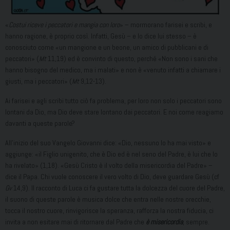
«
Costui riceve i peccatori e mangia con loro
» – mormorano farisei e scribi, e
hanno ragione, è proprio così. Infatti, Gesù – e lo dice lui stesso – è
conosciuto come «un mangione e un beone, un amico di pubblicani e di
peccatori» (
Mt
11,19) ed è convinto di questo, perché «Non sono i sani che
hanno bisogno del medico, ma i malati» e non è «venuto infatti a chiamare i
giusti, ma i peccatori» (
Mt
9,12-13).
Ai farisei e agli scribi tutto ciò fa problema, per loro non solo i peccatori sono
lontani da Dio, ma Dio deve stare lontano dai peccatori. E noi come reagiamo
davanti a queste parole?
All’inizio del suo Vangelo Giovanni dice: «Dio, nessuno lo ha mai visto» e
aggiunge: «il Figlio unigenito, che è Dio ed è nel seno del Padre, è lui che lo
ha rivelato» (1,18). «Gesù Cristo è il volto della misericordia del Padre» –
dice il Papa. Chi vuole conoscere il vero volto di Dio, deve guardare Gesù (cf
Gv
14,9). Il racconto di Luca ci fa gustare tutta la dolcezza del cuore del Padre,
il suono di queste parole è musica dolce che entra nelle nostre orecchie,
tocca il nostro cuore, rinvigorisce la speranza, rafforza la nostra fiducia, ci
invita a non esitare mai di ritornare dal Padre che
è
misericordia
, sempre.