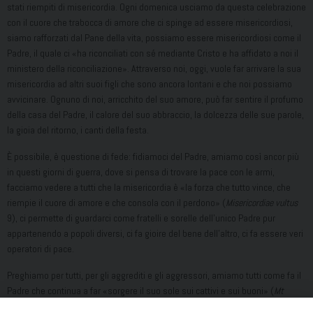
stati riempiti di misericordia. Ogni domenica usciamo da questa celebrazione
con il cuore che trabocca di amore che ci spinge ad essere misericordiosi,
siamo rafforzati dal Pane della vita, possiamo essere misericordiosi come il
Padre, il quale ci «ha riconciliati con sé mediante Cristo e ha affidato a noi il
ministero della riconciliazione». Attraverso noi, oggi, vuole far arrivare la sua
misericordia ad altri suoi figli che sono ancora lontani e che noi possiamo
avvicinare. Ognuno di noi, arricchito del suo amore, può far sentire il profumo
della casa del Padre, il calore del suo abbraccio, la dolcezza delle sue parole,
la gioia del ritorno, i canti della festa.
È possibile, è questione di fede: fidiamoci del Padre, amiamo così ancor più
in questi giorni di guerra, dove si pensa di trovare la pace con le armi,
facciamo vedere a tutti che la misericordia è «la forza che tutto vince, che
riempie il cuore di amore e che consola con il perdono» (
Misericordiae vultus
9), ci permette di guardarci come fratelli e sorelle dell’unico Padre pur
appartenendo a popoli diversi, ci fa gioire del bene dell’altro, ci fa essere veri
operatori di pace.
Preghiamo per tutti, per gli aggrediti e gli aggressori, amiamo tutti come fa il
Padre che continua a far «sorgere il suo sole sui cattivi e sui buoni» (
Mt
5,45), perché è la misericordia la forza della pace.