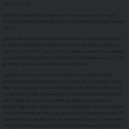
fanno» (
Lc
23,34).
Quando si stancherà Dio di amare così? Da sempre ama così, mai si è
lasciato distrarre dai peccati dell’uomo, perché dovrebbe farlo oggi e proprio
con noi?
Quante volte il popolo che camminava nel deserto si è ribellato, lamentato,
ha dubitato della bontà del Signore (cf
Es
17,3.7;
Nm
20,3-5), si è fatto un
vitello d’oro (cf
Es
32,4). Eppure Dio ha continuato a guidarlo e ha mantenuto
la sua promessa di portarlo in una terra dove scorre latte e miele (cf
Es
3,17),
gli ha fatto “gustare e vedere com’è buono il Signore”.
È possibile per noi essere così misericordiosi? Sì, è possibile perché
riceviamo misericordia, siamo amati così (cf
Lc
6,36). «È evidente – dice il
Papa – che, rapportato a questo amore che non ha misura, il nostro amore
sempre sarà in difetto. Ma quando Gesù ci chiede di essere misericordiosi
come
il Padre, non pensa alla quantità! Egli chiede ai suoi discepoli di
diventare
segno, canali, testimoni
della sua misericordia». È possibile perché
come ci ha ricordato san Paolo: «se uno è in Cristo, è una nuova creatura; le
cose vecchie sono passate; ecco, ne sono nate di nuove». Sì, siamo creature
rinnovate col battesimo, siamo stati immersi nella Pasqua di Gesù, siamo