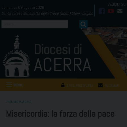
Skip
domenica 09 agosto 2026
to
Santa Teresa Benedetta della Croce (Edith) Stein, vergine
facebook
youtub
mai
content
Menu
AREA RISERVATA
WEBMAIL
OMELIEDONALFONSO
Misericordia: la forza della pace