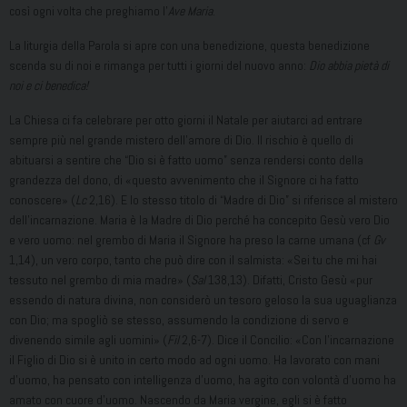
così ogni volta che preghiamo l’
Ave Maria
.
La liturgia della Parola si apre con una benedizione, questa benedizione
scenda su di noi e rimanga per tutti i giorni del nuovo anno:
Dio abbia pietà di
noi e ci benedica!
La Chiesa ci fa celebrare per otto giorni il Natale per aiutarci ad entrare
sempre più nel grande mistero dell’amore di Dio. Il rischio è quello di
abituarsi a sentire che “Dio si è fatto uomo” senza rendersi conto della
grandezza del dono, di «questo avvenimento che il Signore ci ha fatto
conoscere» (
Lc
2,16). E lo stesso titolo di “Madre di Dio” si riferisce al mistero
dell’incarnazione. Maria è la Madre di Dio perché ha concepito Gesù vero Dio
e vero uomo: nel grembo di Maria il Signore ha preso la carne umana (cf
Gv
1,14), un vero corpo, tanto che può dire con il salmista: «Sei tu che mi hai
tessuto nel grembo di mia madre» (
Sal
138,13). Difatti, Cristo Gesù «pur
essendo di natura divina, non considerò un tesoro geloso la sua uguaglianza
con Dio; ma spogliò se stesso, assumendo la condizione di servo e
divenendo simile agli uomini» (
Fil
2,6-7). Dice il Concilio: «Con l’incarnazione
il Figlio di Dio si è unito in certo modo ad ogni uomo. Ha lavorato con mani
d’uomo, ha pensato con intelligenza d’uomo, ha agito con volontà d’uomo ha
amato con cuore d’uomo. Nascendo da Maria vergine, egli si è fatto