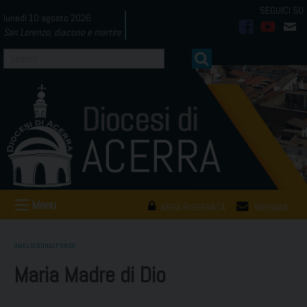
Skip
lunedì 10 agosto 2026
to
San Lorenzo, diacono e martire
facebook
youtub
mai
content
Menu
AREA RISERVATA
WEBMAIL
OMELIEDONALFONSO
Maria Madre di Dio