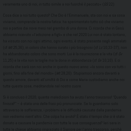
veramente uno di noi, in tutto simile a noi fuorché il peccato» (
GS
22).
Cosa dice a noi tutto questo? Che Dio è l’Emmanuele, sta con noi e sa cosa
viviamo, comprende la nostra fatica: ha sperimentato tutto ciò che viviamo
noi a partire dai nove mesi nel grembo di una donna. Ci ricorda che in Gesù
abbiamo ricevuto «l’adozione a figli» e che nel 2020 Lui non è stato lontano,
ha vissuto con noi ogni attimo, ogni evento, è stato presente negli ammalati
(cf
Mt
25,36), in coloro che hanno curato i più bisognosi (cf
Lc
10,33-37), non
ha abbandonato coloro che sono morti: Lui è la risurrezione e la vita (cf
Gv
11,25) e la vita non la toglie ma la dona in abbondanza (cf
Gv
10,10). E ci
ricorda che sarà con noi anche in questo nuovo anno: «Io sono con voi tutti i
giorni, fino alla fine del mondo» (
Mt
28,20). Stupiamoci ancora davanti a
questo amore, davanti all’umiltà di Dio e come Maria custodiamo anche noi
tutte queste cose, meditandole nel nostro cuore.
Si è concluso il 2020, quante maledizioni ha avuto l’anno trascorso! “Quando
finisce?” – è stata una delle frasi più pronunciate. Se lo guardiamo solo
attraverso le sofferenze, i problemi e le difficoltà causate dalla pandemia
non vedremo nient’altro. Che colpa ha avuto? È stato il tempo che ci è stato
donato a causare la pandemia con tutte le sue conseguenze? Ieri sera in
tutte le chiese abbiamo ringraziato il Signore per l’anno trascorso, perché