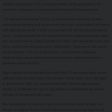
abbiamo riconosciuto il Suo amore provvidente, la Sua grazia che ci ha
sostenuto, come pure la vicinanza e la benevolenza di tante persone.
Tutti speriamo in bene per il 2021, ma non possiamo attenderci un anno
nuovo senza che ognuno di noi si rinnovi, ami di più, sia più attento al bene di
tutti, alla cura del creato. Il 2020 ci ha ricordato che stiamo tutti sulla stessa
barca, «ci siamo accorti che non possiamo andare avanti ciascuno per conto
suo, ma solo insieme» (Papa Francesco). Il 2021 sarà veramente nuovo solo
se noi avremo una vita nuova, non è “automatico”: “anno nuovo, vita nuova”,
ma è il contrario: “vita nuova, anno nuovo”, se no faremo le stesse e
identiche cose senza rinnovare nulla e tra un anno staremo ancora qui a
lamentarci anche del 2021.
Oggi si celebra la Giornata Mondiale della Pace. Il Papa ci parla della
cultura
della cura come percorso di pace
. Indica quattro principi base «da cui attingere
la “grammatica” della cura: la promozione della dignità di ogni persona
umana, la solidarietà con i poveri e gli indifesi, la sollecitudine per il bene
comune, la salvaguardia del creato».
Non stanchiamoci di costruire la pace a partire dalle nostre famiglie: «c’è
bisogno di artigiani di pace disposti ad avviare processi di guarigione e di