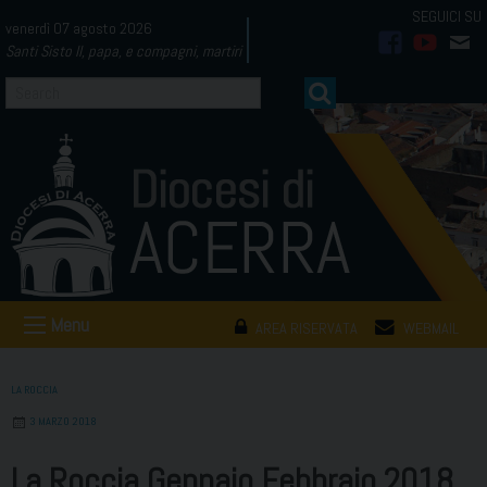
Skip
venerdì 07 agosto 2026
to
Santi Sisto II, papa, e compagni, martiri
facebook
youtub
mai
content
Menu
AREA RISERVATA
WEBMAIL
LA ROCCIA
3 MARZO 2018
La Roccia Gennaio Febbraio 2018